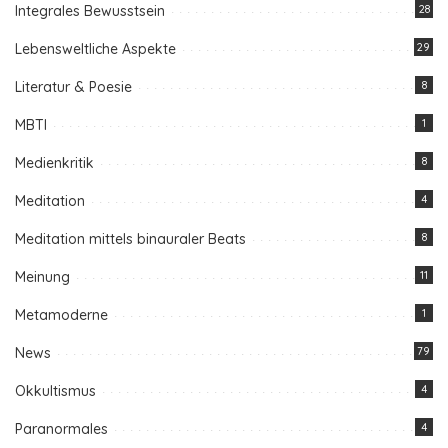
Integrales Bewusstsein
28
Lebensweltliche Aspekte
29
Literatur & Poesie
8
MBTI
1
Medienkritik
8
Meditation
4
Meditation mittels binauraler Beats
8
Meinung
11
Metamoderne
1
News
79
Okkultismus
4
Paranormales
4