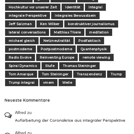
Hochkultur vor unserer Zeit
Identität
Integral
integrale Perspektive
Integrales Bewusstsein
Jeff Salzman
Ken Wilber
konstruktiver journalismus
lateral conversations
Matthias Thiele
meditation
michael gleich
Netzneutralität
Postfaktisch
postmoderne
Postpostmoderne
Quantenphysik
Radio Evolve
Reinventing Europe
remote viewing
Spiral Dynamics
Stufe
Thomas Steininger
Tom Amarque
Tom Steininger
Transzendenz
Trump
Trump integral
vmem
Welle
Neueste Kommentare
Alfred
zu
Aufarbeitung der Coronakrise aus integraler Perspektive
Alfred
zu