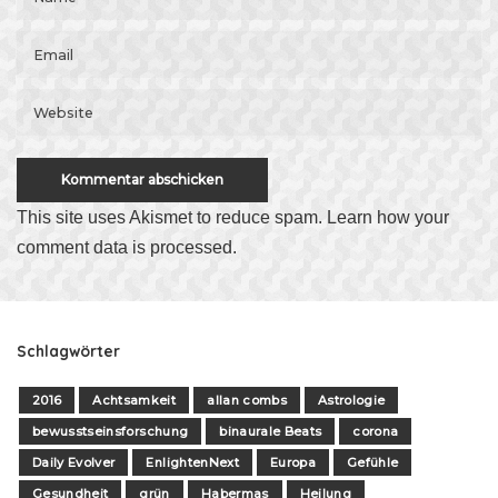
This site uses Akismet to reduce spam.
Learn how your
comment data is processed
.
Schlagwörter
2016
Achtsamkeit
allan combs
Astrologie
bewusstseinsforschung
binaurale Beats
corona
Daily Evolver
EnlightenNext
Europa
Gefühle
Gesundheit
grün
Habermas
Heilung