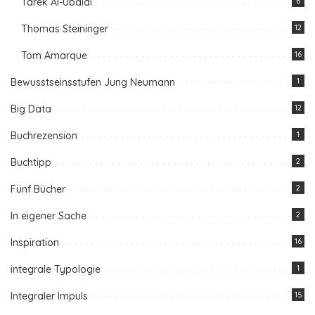
Tarek Al-Ubaidi
6
Thomas Steininger
12
Tom Amarque
16
Bewusstseinsstufen Jung Neumann
1
Big Data
12
Buchrezension
1
Buchtipp
2
Fünf Bücher
2
In eigener Sache
2
Inspiration
16
integrale Typologie
1
Integraler Impuls
15