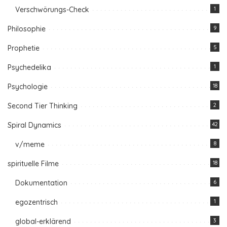
Verschwörungs-Check
1
Philosophie
9
Prophetie
5
Psychedelika
1
Psychologie
18
Second Tier Thinking
2
Spiral Dynamics
42
v/meme
8
spirituelle Filme
18
Dokumentation
6
egozentrisch
1
global-erklärend
3