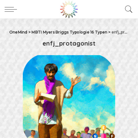
OneMind
>
MBTI Myers Briggs Typologie 16 Typen
>
enfj_protagonist
enfj_protagonist