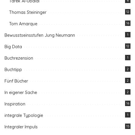
Tarek Al-Ubaidi
6
Thomas Steininger
12
Tom Amarque
16
Bewusstseinsstufen Jung Neumann
1
Big Data
12
Buchrezension
1
Buchtipp
2
Fünf Bücher
2
In eigener Sache
2
Inspiration
16
integrale Typologie
1
Integraler Impuls
15