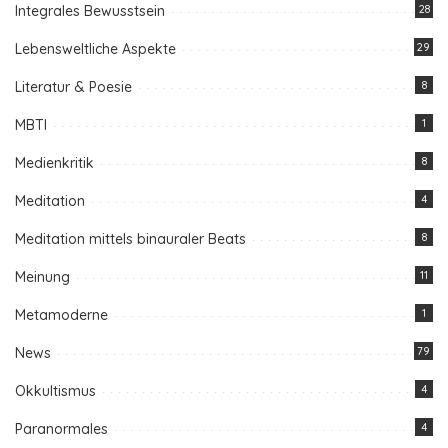
Integrales Bewusstsein
28
Lebensweltliche Aspekte
29
Literatur & Poesie
8
MBTI
1
Medienkritik
8
Meditation
4
Meditation mittels binauraler Beats
8
Meinung
11
Metamoderne
1
News
79
Okkultismus
4
Paranormales
4