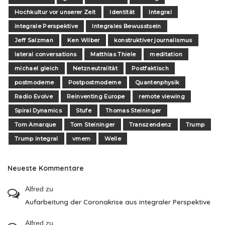
Hochkultur vor unserer Zeit
Identität
Integral
integrale Perspektive
Integrales Bewusstsein
Jeff Salzman
Ken Wilber
konstruktiver journalismus
lateral conversations
Matthias Thiele
meditation
michael gleich
Netzneutralität
Postfaktisch
postmoderne
Postpostmoderne
Quantenphysik
Radio Evolve
Reinventing Europe
remote viewing
Spiral Dynamics
Stufe
Thomas Steininger
Tom Amarque
Tom Steininger
Transzendenz
Trump
Trump integral
vmem
Welle
Neueste Kommentare
Alfred
zu
Aufarbeitung der Coronakrise aus integraler Perspektive
Alfred
zu