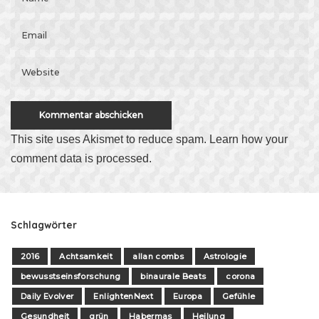
This site uses Akismet to reduce spam.
Learn how your
comment data is processed
.
Schlagwörter
2016
Achtsamkeit
allan combs
Astrologie
bewusstseinsforschung
binaurale Beats
corona
Daily Evolver
EnlightenNext
Europa
Gefühle
Gesundheit
grün
Habermas
Heilung