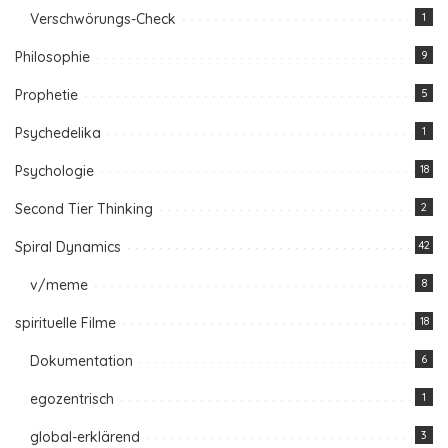
Verschwörungs-Check
1
Philosophie
9
Prophetie
5
Psychedelika
1
Psychologie
18
Second Tier Thinking
2
Spiral Dynamics
42
v/meme
8
spirituelle Filme
18
Dokumentation
6
egozentrisch
1
global-erklärend
3