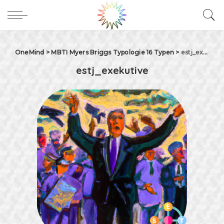
OneMind
>
MBTI Myers Briggs Typologie 16 Typen
>
estj_exekutive
estj_exekutive