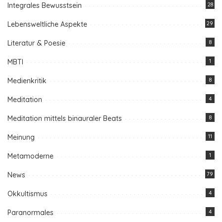
Integrales Bewusstsein
28
Lebensweltliche Aspekte
29
Literatur & Poesie
8
MBTI
1
Medienkritik
8
Meditation
4
Meditation mittels binauraler Beats
8
Meinung
11
Metamoderne
1
News
79
Okkultismus
4
Paranormales
4