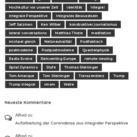
Hochkultur vor unserer Zeit
Identität
Integral
integrale Perspektive
Integrales Bewusstsein
Jeff Salzman
Ken Wilber
konstruktiver journalismus
lateral conversations
Matthias Thiele
meditation
michael gleich
Netzneutralität
Postfaktisch
postmoderne
Postpostmoderne
Quantenphysik
Radio Evolve
Reinventing Europe
remote viewing
Spiral Dynamics
Stufe
Thomas Steininger
Tom Amarque
Tom Steininger
Transzendenz
Trump
Trump integral
vmem
Welle
Neueste Kommentare
Alfred
zu
Aufarbeitung der Coronakrise aus integraler Perspektive
Alfred
zu