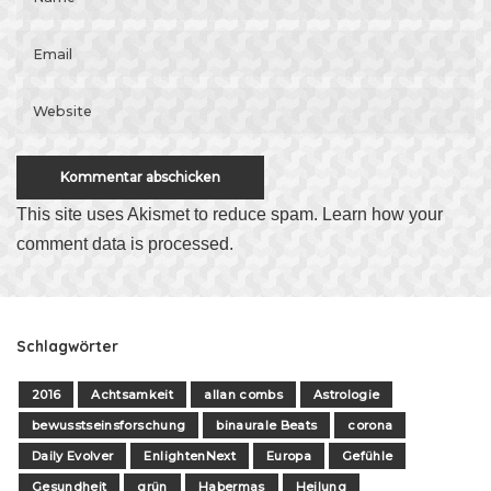
This site uses Akismet to reduce spam.
Learn how your
comment data is processed
.
Schlagwörter
2016
Achtsamkeit
allan combs
Astrologie
bewusstseinsforschung
binaurale Beats
corona
Daily Evolver
EnlightenNext
Europa
Gefühle
Gesundheit
grün
Habermas
Heilung