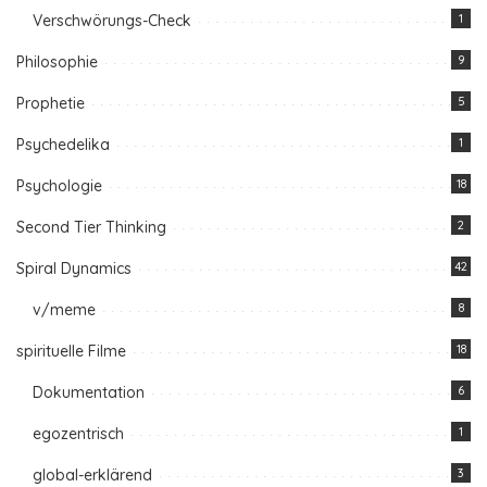
Verschwörungs-Check
1
Philosophie
9
Prophetie
5
Psychedelika
1
Psychologie
18
Second Tier Thinking
2
Spiral Dynamics
42
v/meme
8
spirituelle Filme
18
Dokumentation
6
egozentrisch
1
global-erklärend
3