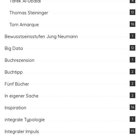
Tarek Al-Ubaidi
6
Thomas Steininger
12
Tom Amarque
16
Bewusstseinsstufen Jung Neumann
1
Big Data
12
Buchrezension
1
Buchtipp
2
Fünf Bücher
2
In eigener Sache
2
Inspiration
16
integrale Typologie
1
Integraler Impuls
15