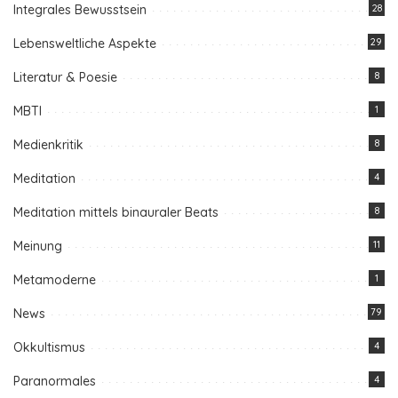
Integrales Bewusstsein
28
Lebensweltliche Aspekte
29
Literatur & Poesie
8
MBTI
1
Medienkritik
8
Meditation
4
Meditation mittels binauraler Beats
8
Meinung
11
Metamoderne
1
News
79
Okkultismus
4
Paranormales
4