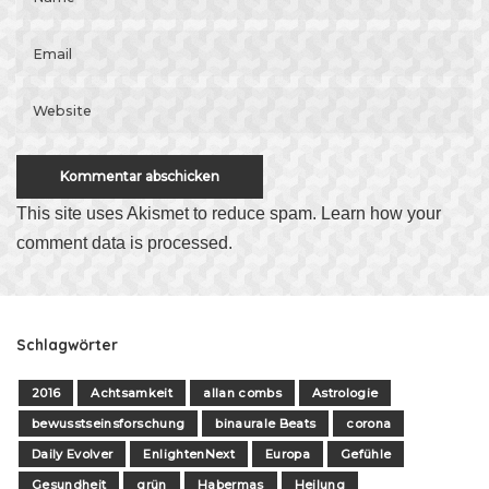
This site uses Akismet to reduce spam.
Learn how your
comment data is processed
.
Schlagwörter
2016
Achtsamkeit
allan combs
Astrologie
bewusstseinsforschung
binaurale Beats
corona
Daily Evolver
EnlightenNext
Europa
Gefühle
Gesundheit
grün
Habermas
Heilung