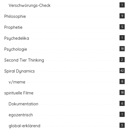
Verschwörungs-Check
1
Philosophie
9
Prophetie
5
Psychedelika
1
Psychologie
18
Second Tier Thinking
2
Spiral Dynamics
42
v/meme
8
spirituelle Filme
18
Dokumentation
6
egozentrisch
1
global-erklärend
3