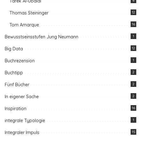
Tarek Al-Ubaidi
6
Thomas Steininger
12
Tom Amarque
16
Bewusstseinsstufen Jung Neumann
1
Big Data
12
Buchrezension
1
Buchtipp
2
Fünf Bücher
2
In eigener Sache
2
Inspiration
16
integrale Typologie
1
Integraler Impuls
15