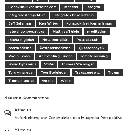
Hochkultur vor unserer Zeit
Identität
Integral
integrale Perspektive
Integrales Bewusstsein
Jeff Salzman
Ken Wilber
konstruktiver journalismus
lateral conversations
Matthias Thiele
meditation
michael gleich
Netzneutralität
Postfaktisch
postmoderne
Postpostmoderne
Quantenphysik
Radio Evolve
Reinventing Europe
remote viewing
Spiral Dynamics
Stufe
Thomas Steininger
Tom Amarque
Tom Steininger
Transzendenz
Trump
Trump integral
vmem
Welle
Neueste Kommentare
Alfred
zu
Aufarbeitung der Coronakrise aus integraler Perspektive
Alfred
zu