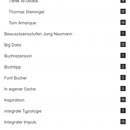
Tarek Al-Ubaidi
6
Thomas Steininger
12
Tom Amarque
16
Bewusstseinsstufen Jung Neumann
1
Big Data
12
Buchrezension
1
Buchtipp
2
Fünf Bücher
2
In eigener Sache
2
Inspiration
16
integrale Typologie
1
Integraler Impuls
15