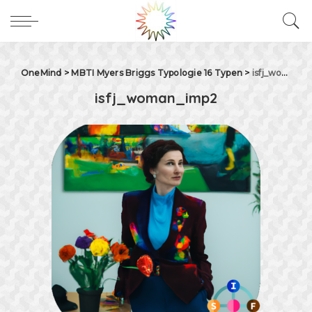
OneMind
>
MBTI Myers Briggs Typologie 16 Typen
>
isfj_woman_imp2
isfj_woman_imp2