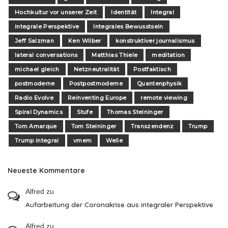
Hochkultur vor unserer Zeit
Identität
Integral
integrale Perspektive
Integrales Bewusstsein
Jeff Salzman
Ken Wilber
konstruktiver journalismus
lateral conversations
Matthias Thiele
meditation
michael gleich
Netzneutralität
Postfaktisch
postmoderne
Postpostmoderne
Quantenphysik
Radio Evolve
Reinventing Europe
remote viewing
Spiral Dynamics
Stufe
Thomas Steininger
Tom Amarque
Tom Steininger
Transzendenz
Trump
Trump integral
vmem
Welle
Neueste Kommentare
Alfred
zu
Aufarbeitung der Coronakrise aus integraler Perspektive
Alfred
zu