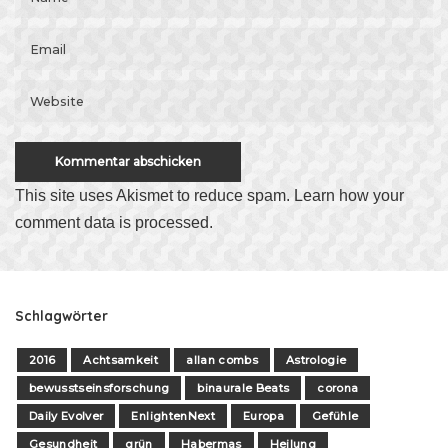
This site uses Akismet to reduce spam.
Learn how your
comment data is processed
.
Schlagwörter
2016
Achtsamkeit
allan combs
Astrologie
bewusstseinsforschung
binaurale Beats
corona
Daily Evolver
EnlightenNext
Europa
Gefühle
Gesundheit
grün
Habermas
Heilung