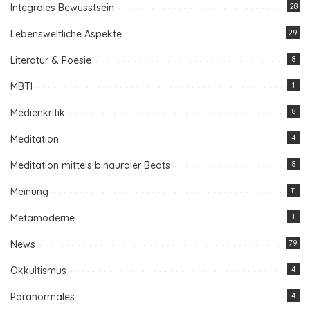
Integrales Bewusstsein
28
Lebensweltliche Aspekte
29
Literatur & Poesie
8
MBTI
1
Medienkritik
8
Meditation
4
Meditation mittels binauraler Beats
8
Meinung
11
Metamoderne
1
News
79
Okkultismus
4
Paranormales
4