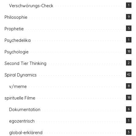
Verschwörungs-Check
1
Philosophie
9
Prophetie
5
Psychedelika
1
Psychologie
18
Second Tier Thinking
2
Spiral Dynamics
42
v/meme
8
spirituelle Filme
18
Dokumentation
6
egozentrisch
1
global-erklärend
3