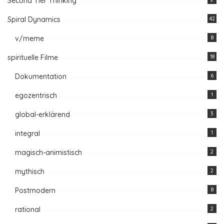
Second Tier Thinking
Spiral Dynamics
42
v/meme
8
spirituelle Filme
18
Dokumentation
6
egozentrisch
1
global-erklärend
3
integral
1
magisch-animistisch
2
mythisch
2
Postmodern
8
rational
2