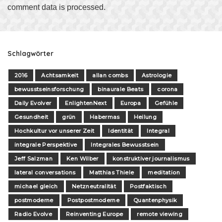
comment data is processed
.
Schlagwörter
2016
Achtsamkeit
allan combs
Astrologie
bewusstseinsforschung
binaurale Beats
corona
Daily Evolver
EnlightenNext
Europa
Gefühle
Gesundheit
grün
Habermas
Heilung
Hochkultur vor unserer Zeit
Identität
Integral
integrale Perspektive
Integrales Bewusstsein
Jeff Salzman
Ken Wilber
konstruktiver journalismus
lateral conversations
Matthias Thiele
meditation
michael gleich
Netzneutralität
Postfaktisch
postmoderne
Postpostmoderne
Quantenphysik
Radio Evolve
Reinventing Europe
remote viewing