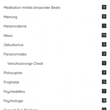
Meditation mittels binauraler Beats
8
Meinung
11
Metamoderne
1
News
79
Okkultismus
4
Paranormales
4
Verschwörungs-Check
1
Philosophie
9
Prophetie
5
Psychedelika
1
Psychologie
18
2