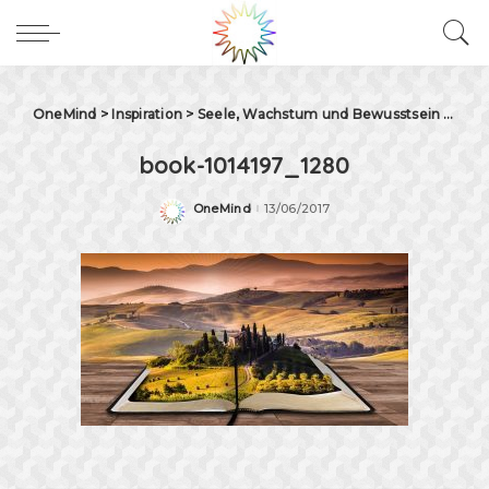
OneMind
>
Inspiration
>
Seele, Wachstum und Bewusstsein – Betrachtungen von Persönlichkeit und Spiritualität mit den Archetypen der Seele
book-1014197_1280
OneMind
13/06/2017
Posted
by