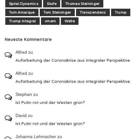
Spiral Dynamics
Stufe
Thomas Steininger
Tom Amarque
Tom Steininger
Transzendenz
Trump
Trump integral
vmem
Welle
Neueste Kommentare
Alfred
zu
Aufarbeitung der Coronakrise aus integraler Perspektive
Alfred
zu
Aufarbeitung der Coronakrise aus integraler Perspektive
Stephan
zu
Ist Putin rot und der Westen grün?
David
zu
Ist Putin rot und der Westen grün?
Johanna Lehmacher
zu