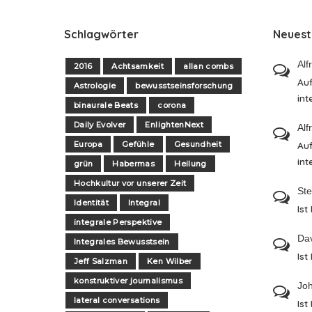
Schlagwörter
Neues
Alf
2016
Achtsamkeit
allan combs
Auf
Astrologie
bewusstseinsforschung
int
binaurale Beats
corona
Daily Evolver
EnlightenNext
Alf
Europa
Gefühle
Gesundheit
Auf
int
grün
Habermas
Heilung
Hochkultur vor unserer Zeit
St
Identität
Integral
Ist
integrale Perspektive
Da
Integrales Bewusstsein
Ist
Jeff Salzman
Ken Wilber
konstruktiver journalismus
Jo
lateral conversations
Ist