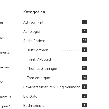
Kategorien
Achtsamkeit
2
en
Astrologie
3
her
Audio Podcast
38
Jeff Salzman
3
zierter
Tarek Al-Ubaidi
6
se aus
Thomas Steininger
12
Tom Amarque
16
nd
Bewusstseinsstufen Jung Neumann
1
Big Data
12
anismus
Buchrezension
1
n grün?