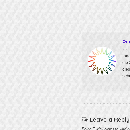
On
Ihne
die
die
sehr
Leave a Reply
Deine E-Mail-Adresse wird nic