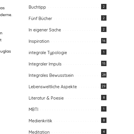
Buchtipp
2
das
oderne.
Fünf Bücher
2
In eigener Sache
2
in
t
Inspiration
16
ouglas
integrale Typologie
1
Integraler Impuls
15
Integrales Bewusstsein
28
Lebensweltliche Aspekte
29
Literatur & Poesie
8
MBTI
1
Medienkritik
8
Meditation
4