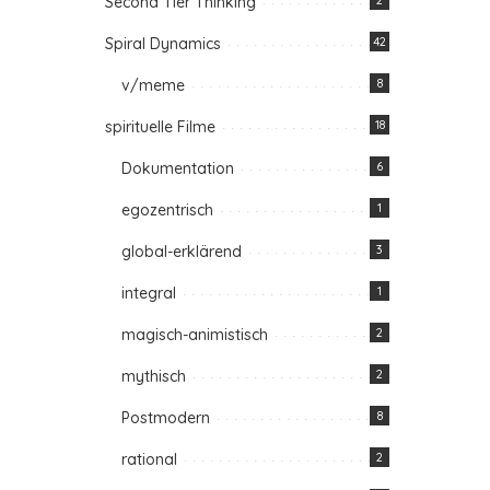
Second Tier Thinking
2
Spiral Dynamics
42
v/meme
8
spirituelle Filme
18
Dokumentation
6
egozentrisch
1
global-erklärend
3
integral
1
magisch-animistisch
2
mythisch
2
Postmodern
8
rational
2