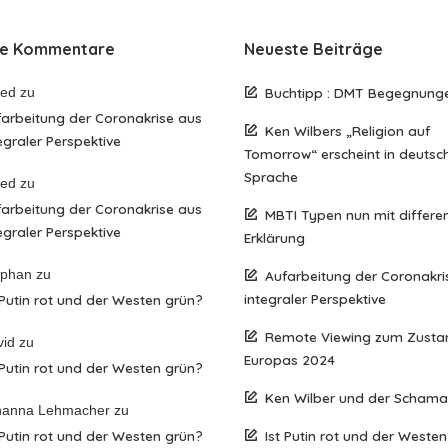
te Kommentare
Neueste Beiträge
red
zu
Buchtipp : DMT Begegnung
arbeitung der Coronakrise aus
Ken Wilbers „Religion auf
egraler Perspektive
Tomorrow“ erscheint in deutsc
Sprache
red
zu
arbeitung der Coronakrise aus
MBTI Typen nun mit differen
egraler Perspektive
Erklärung
ephan
zu
Aufarbeitung der Coronakri
integraler Perspektive
 Putin rot und der Westen grün?
Remote Viewing zum Zusta
vid
zu
Europas 2024
 Putin rot und der Westen grün?
Ken Wilber und der Scham
hanna Lehmacher
zu
 Putin rot und der Westen grün?
Ist Putin rot und der Weste