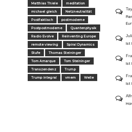
Matthias Thiele
meditation
Tay
michael gleich
Netzneutralität
Re
Postfaktisch
postmoderne
Eu
Postpostmoderne
Quantenphysik
Jul
Radio Evolve
Reinventing Europe
Ist
remote viewing
Spiral Dynamics
Stufe
Thomas Steininger
Fra
Tom Amarque
Tom Steininger
Ist
Transzendenz
Trump
Fra
Trump integral
vmem
Welle
Ist
Alf
Ha