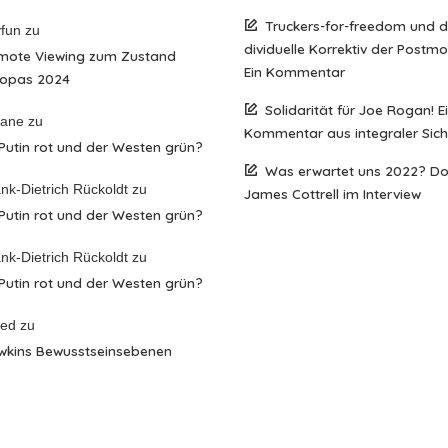
Truckers-for-freedom und 
fun
zu
dividuelle Korrektiv der Postm
mote Viewing zum Zustand
Ein Kommentar
ropas 2024
Solidarität für Joe Rogan! E
iane
zu
Kommentar aus integraler Sich
 Putin rot und der Westen grün?
Was erwartet uns 2022? D
nk-Dietrich Rückoldt
zu
James Cottrell im Interview
 Putin rot und der Westen grün?
nk-Dietrich Rückoldt
zu
 Putin rot und der Westen grün?
red
zu
wkins Bewusstseinsebenen