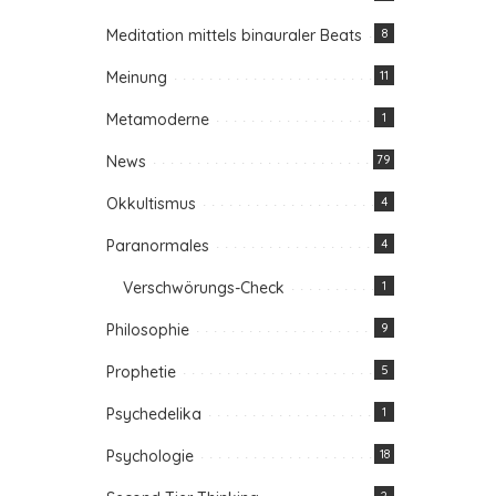
Meditation mittels binauraler Beats
8
Meinung
11
Metamoderne
1
News
79
Okkultismus
4
Paranormales
4
Verschwörungs-Check
1
Philosophie
9
Prophetie
5
Psychedelika
1
Psychologie
18