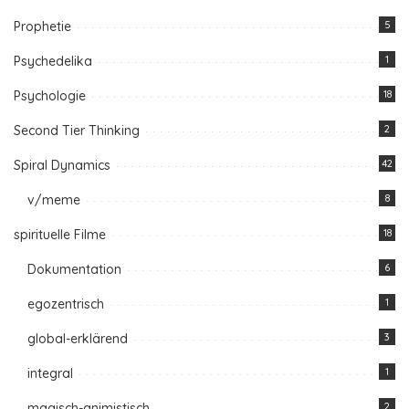
Prophetie
5
Psychedelika
1
Psychologie
18
Second Tier Thinking
2
Spiral Dynamics
42
v/meme
8
spirituelle Filme
18
Dokumentation
6
egozentrisch
1
global-erklärend
3
integral
1
magisch-animistisch
2