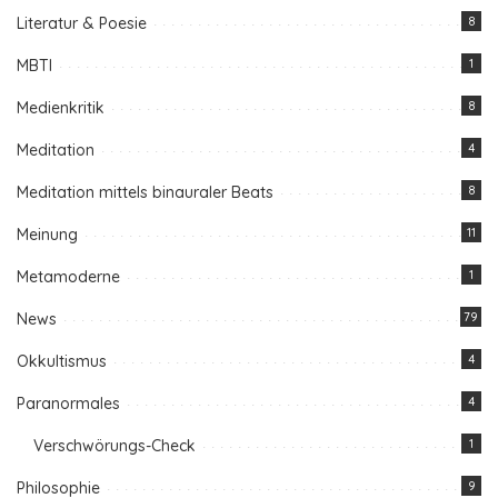
Literatur & Poesie
8
MBTI
1
Medienkritik
8
Meditation
4
Meditation mittels binauraler Beats
8
Meinung
11
Metamoderne
1
News
79
Okkultismus
4
Paranormales
4
Verschwörungs-Check
1
Philosophie
9