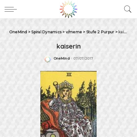
OneMind
>
Spiral Dynamics
>
v/meme
>
Stufe 2 Purpur
>
kaiserin
kaiserin
OneMind
07/07/2017
Posted
by