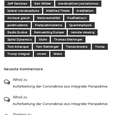
Jeff Salzman
Ken Wilber
konstruktiver journalismus
lateral conversations
Matthias Thiele
meditation
michael gleich
Netzneutralität
Postfaktisch
postmoderne
Postpostmoderne
Quantenphysik
Radio Evolve
Reinventing Europe
remote viewing
Spiral Dynamics
Stufe
Thomas Steininger
Tom Amarque
Tom Steininger
Transzendenz
Trump
Trump integral
vmem
Welle
Neueste Kommentare
Alfred
zu
Aufarbeitung der Coronakrise aus integraler Perspektive
Alfred
zu
Aufarbeitung der Coronakrise aus integraler Perspektive
Stephan
zu