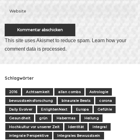
This site uses Akismet to reduce spam.
Learn how your
comment data is processed
.
Schlagwörter
2016
Achtsamkeit
allan combs
Astrologie
bewusstseinsforschung
binaurale Beats
corona
Daily Evolver
EnlightenNext
Europa
Gefühle
Gesundheit
grün
Habermas
Heilung
Hochkultur vor unserer Zeit
Identität
Integral
integrale Perspektive
Integrales Bewusstsein