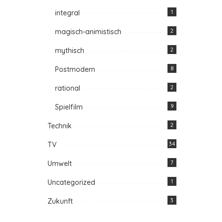
integral
1
magisch-animistisch
2
mythisch
2
Postmodern
8
rational
2
Spielfilm
9
Technik
2
TV
34
Umwelt
7
Uncategorized
1
Zukunft
3