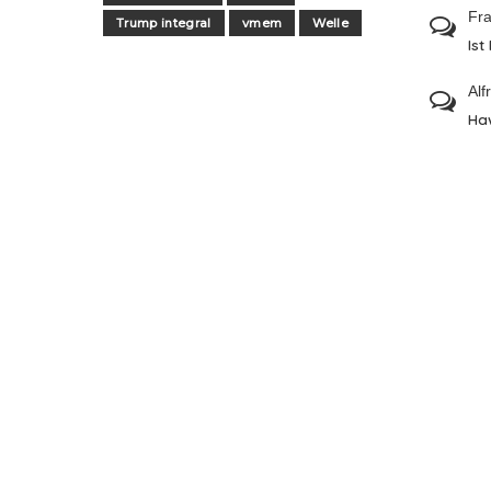
Fra
Trump integral
vmem
Welle
Ist
Alf
Ha