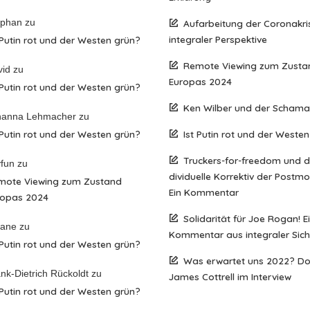
ephan
zu
Aufarbeitung der Coronakri
integraler Perspektive
 Putin rot und der Westen grün?
Remote Viewing zum Zusta
vid
zu
Europas 2024
 Putin rot und der Westen grün?
Ken Wilber und der Scham
hanna Lehmacher
zu
 Putin rot und der Westen grün?
Ist Putin rot und der Weste
Truckers-for-freedom und 
fun
zu
dividuelle Korrektiv der Postm
mote Viewing zum Zustand
Ein Kommentar
ropas 2024
Solidarität für Joe Rogan! E
iane
zu
Kommentar aus integraler Sich
 Putin rot und der Westen grün?
Was erwartet uns 2022? D
nk-Dietrich Rückoldt
zu
James Cottrell im Interview
 Putin rot und der Westen grün?