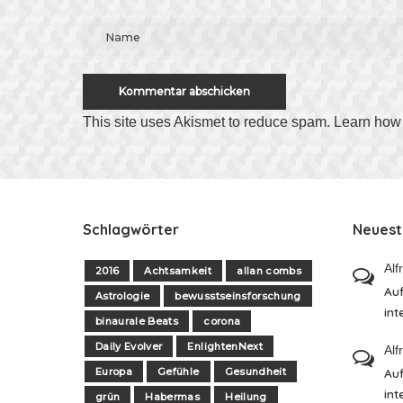
This site uses Akismet to reduce spam.
Learn how 
Schlagwörter
Neues
Alf
2016
Achtsamkeit
allan combs
Auf
Astrologie
bewusstseinsforschung
int
binaurale Beats
corona
Daily Evolver
EnlightenNext
Alf
Europa
Gefühle
Gesundheit
Auf
int
grün
Habermas
Heilung