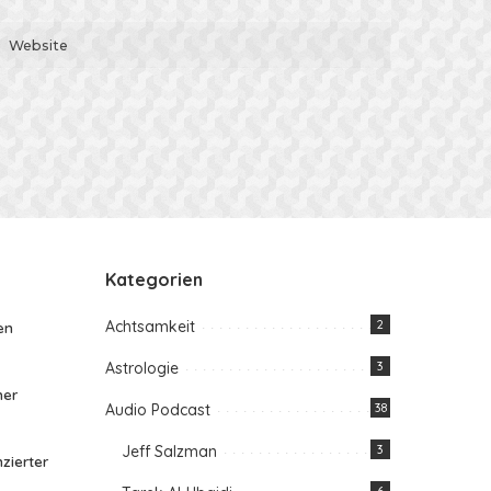
Kategorien
Achtsamkeit
2
en
Astrologie
3
her
Audio Podcast
38
Jeff Salzman
3
zierter