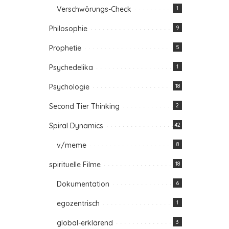
Verschwörungs-Check
1
Philosophie
9
Prophetie
5
Psychedelika
1
Psychologie
18
Second Tier Thinking
2
Spiral Dynamics
42
v/meme
8
spirituelle Filme
18
Dokumentation
6
egozentrisch
1
global-erklärend
3