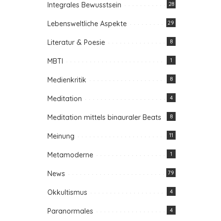
Integrales Bewusstsein
28
Lebensweltliche Aspekte
29
Literatur & Poesie
8
MBTI
1
Medienkritik
8
Meditation
4
Meditation mittels binauraler Beats
8
Meinung
11
Metamoderne
1
News
79
Okkultismus
4
Paranormales
4