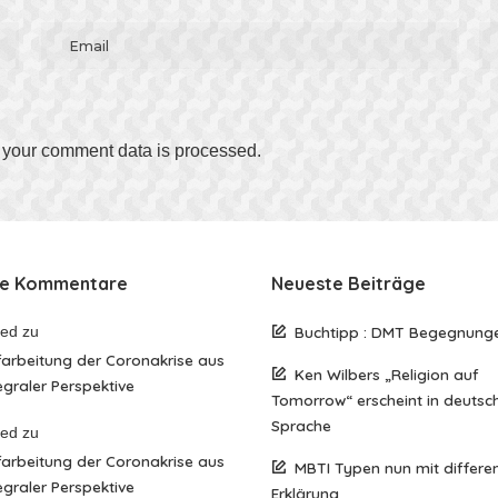
your comment data is processed
.
te Kommentare
Neueste Beiträge
red
zu
Buchtipp : DMT Begegnung
arbeitung der Coronakrise aus
Ken Wilbers „Religion auf
egraler Perspektive
Tomorrow“ erscheint in deutsc
Sprache
red
zu
arbeitung der Coronakrise aus
MBTI Typen nun mit differen
egraler Perspektive
Erklärung