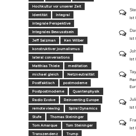
Hochkultur vor unserer Zeit
St
Identität
Integral
Ist
integrale Perspektive
Da
Integrales Bewusstsein
Ist
Jeff Salzman
Ken Wilber
konstruktiver journalismus
Jo
lateral conversations
Ist
Matthias Thiele
meditation
Tay
michael gleich
Netzneutralität
Re
Postfaktisch
postmoderne
Eu
Postpostmoderne
Quantenphysik
Jul
Radio Evolve
Reinventing Europe
Ist
remote viewing
Spiral Dynamics
Stufe
Thomas Steininger
Fra
Tom Amarque
Tom Steininger
Ist
Transzendenz
Trump