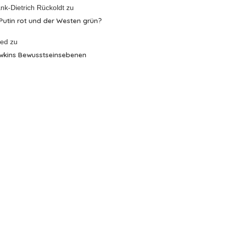
nk-Dietrich Rückoldt
zu
 Putin rot und der Westen grün?
red
zu
wkins Bewusstseinsebenen