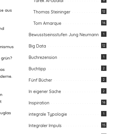
Tarek Al-Ubaidi
6
se aus
Thomas Steininger
12
Tom Amarque
16
nd
Bewusstseinsstufen Jung Neumann
1
Big Data
12
anismus
Buchrezension
1
n grün?
Buchtipp
2
das
oderne.
Fünf Bücher
2
In eigener Sache
2
in
t
Inspiration
16
ouglas
integrale Typologie
1
Integraler Impuls
15