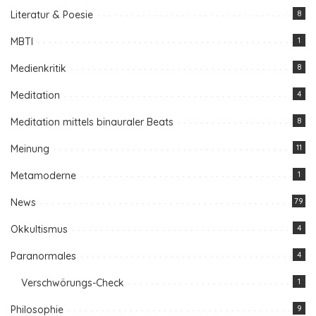
Literatur & Poesie
8
MBTI
1
Medienkritik
8
Meditation
4
Meditation mittels binauraler Beats
8
Meinung
11
Metamoderne
1
News
79
Okkultismus
4
Paranormales
4
Verschwörungs-Check
1
Philosophie
9