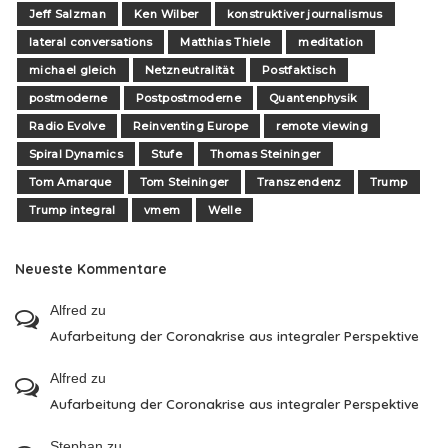
Jeff Salzman
Ken Wilber
konstruktiver journalismus
lateral conversations
Matthias Thiele
meditation
michael gleich
Netzneutralität
Postfaktisch
postmoderne
Postpostmoderne
Quantenphysik
Radio Evolve
Reinventing Europe
remote viewing
Spiral Dynamics
Stufe
Thomas Steininger
Tom Amarque
Tom Steininger
Transzendenz
Trump
Trump integral
vmem
Welle
Neueste Kommentare
Alfred
zu
Aufarbeitung der Coronakrise aus integraler Perspektive
Alfred
zu
Aufarbeitung der Coronakrise aus integraler Perspektive
Stephan
zu