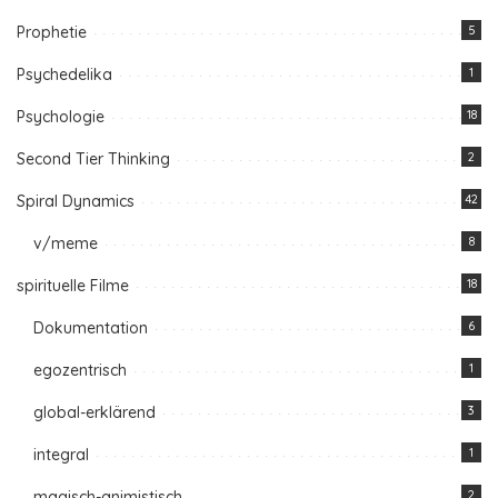
Prophetie
5
Psychedelika
1
Psychologie
18
Second Tier Thinking
2
Spiral Dynamics
42
v/meme
8
spirituelle Filme
18
Dokumentation
6
egozentrisch
1
global-erklärend
3
integral
1
magisch-animistisch
2