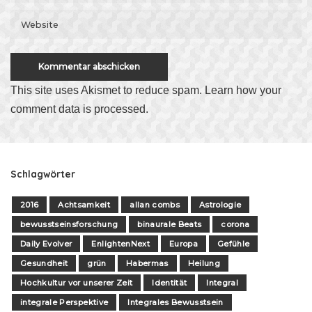
This site uses Akismet to reduce spam.
Learn how your
comment data is processed
.
Schlagwörter
2016
Achtsamkeit
allan combs
Astrologie
bewusstseinsforschung
binaurale Beats
corona
Daily Evolver
EnlightenNext
Europa
Gefühle
Gesundheit
grün
Habermas
Heilung
Hochkultur vor unserer Zeit
Identität
Integral
integrale Perspektive
Integrales Bewusstsein