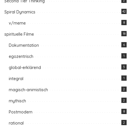
Second Tier Thinking
2
Spiral Dynamics
42
v/meme
8
spirituelle Filme
18
Dokumentation
6
egozentrisch
1
global-erklärend
3
integral
1
magisch-animistisch
2
mythisch
2
Postmodern
8
rational
2