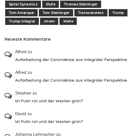
Spiral Dynamics
Stufe
Thomas Steininger
Tom Amarque
Tom Steininger
Transzendenz
Trump
Trump integral
vmem
Welle
Neueste Kommentare
Alfred
zu
Aufarbeitung der Coronakrise aus integraler Perspektive
Alfred
zu
Aufarbeitung der Coronakrise aus integraler Perspektive
Stephan
zu
Ist Putin rot und der Westen grün?
David
zu
Ist Putin rot und der Westen grün?
Johanna Lehmacher
zu