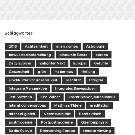
Schlagwörter
2016
Achtsamkeit
allan combs
Astrologie
bewusstseinsforschung
binaurale Beats
corona
Daily Evolver
EnlightenNext
Europa
Gefühle
Gesundheit
grün
Habermas
Heilung
Hochkultur vor unserer Zeit
Identität
Integral
integrale Perspektive
Integrales Bewusstsein
Jeff Salzman
Ken Wilber
konstruktiver journalismus
lateral conversations
Matthias Thiele
meditation
michael gleich
Netzneutralität
Postfaktisch
postmoderne
Postpostmoderne
Quantenphysik
Radio Evolve
Reinventing Europe
remote viewing