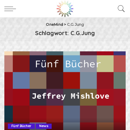
OneMind
>
C.G.Jung
Schlagwort:
C.G.Jung
Fünf Bücher
News