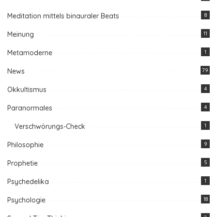
Meditation mittels binauraler Beats
8
Meinung
11
Metamoderne
1
News
79
Okkultismus
4
Paranormales
4
Verschwörungs-Check
1
Philosophie
9
Prophetie
5
Psychedelika
1
Psychologie
18