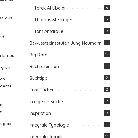
Tarek Al-Ubaidi
6
se aus
Thomas Steininger
12
Tom Amarque
16
nd
Bewusstseinsstufen Jung Neumann
1
Big Data
12
anismus
Buchrezension
1
n grün?
Buchtipp
2
das
oderne.
Fünf Bücher
2
In eigener Sache
2
in
t
Inspiration
16
ouglas
integrale Typologie
1
Integraler Impuls
15