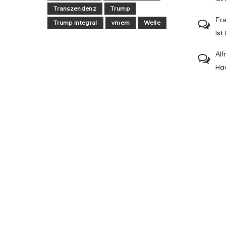
Transzendenz
Trump
Fra
Trump integral
vmem
Welle
Ist
Alf
Ha