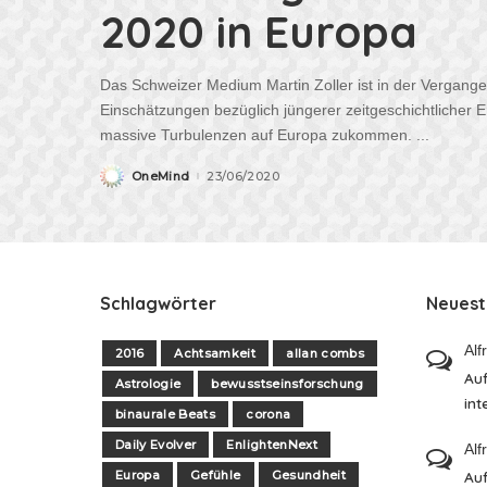
2020 in Europa
Das Schweizer Medium Martin Zoller ist in der Vergang
Einschätzungen bezüglich jüngerer zeitgeschichtlicher 
massive Turbulenzen auf Europa zukommen.
...
OneMind
23/06/2020
Posted
by
Schlagwörter
Neues
Alf
2016
Achtsamkeit
allan combs
Auf
Astrologie
bewusstseinsforschung
int
binaurale Beats
corona
Daily Evolver
EnlightenNext
Alf
Europa
Gefühle
Gesundheit
Auf