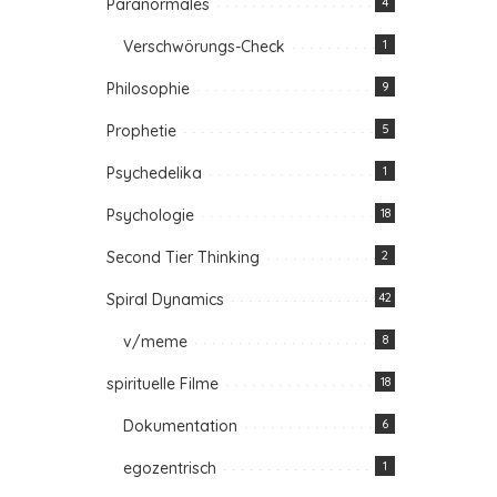
Paranormales
4
Verschwörungs-Check
1
Philosophie
9
Prophetie
5
Psychedelika
1
Psychologie
18
Second Tier Thinking
2
Spiral Dynamics
42
v/meme
8
spirituelle Filme
18
Dokumentation
6
egozentrisch
1