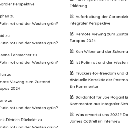
egraler Perspektive
Erklärung
ephan
zu
Aufarbeitung der Coronakri
integraler Perspektive
 Putin rot und der Westen grün?
Remote Viewing zum Zusta
vid
zu
Europas 2024
 Putin rot und der Westen grün?
Ken Wilber und der Scham
hanna Lehmacher
zu
 Putin rot und der Westen grün?
Ist Putin rot und der Weste
Truckers-for-freedom und 
fun
zu
dividuelle Korrektiv der Postm
mote Viewing zum Zustand
Ein Kommentar
ropas 2024
Solidarität für Joe Rogan! E
iane
zu
Kommentar aus integraler Sich
 Putin rot und der Westen grün?
Was erwartet uns 2022? D
nk-Dietrich Rückoldt
zu
James Cottrell im Interview
 Putin rot und der Westen grün?