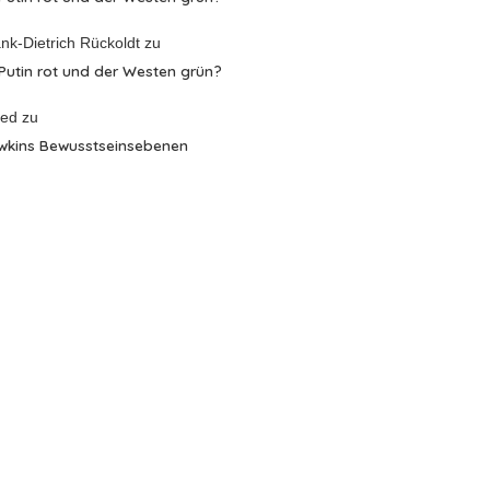
nk-Dietrich Rückoldt
zu
 Putin rot und der Westen grün?
red
zu
wkins Bewusstseinsebenen