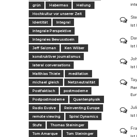
int
grün
Habermas
Heilung
Hochkultur vor unserer Zeit
St
Identität
Integral
Ist
integrale Perspektive
Da
Integrales Bewusstsein
Ist
Jeff Salzman
Ken Wilber
konstruktiver journalismus
Jo
lateral conversations
Ist
Matthias Thiele
meditation
Tay
michael gleich
Netzneutralität
Re
Postfaktisch
postmoderne
Eu
Postpostmoderne
Quantenphysik
Jul
Radio Evolve
Reinventing Europe
Ist
remote viewing
Spiral Dynamics
Stufe
Thomas Steininger
Fra
Tom Amarque
Tom Steininger
Ist