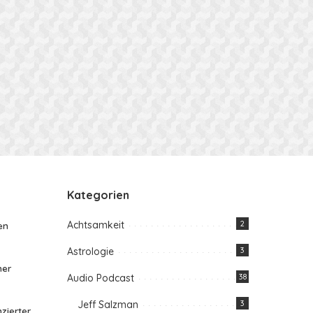
Kategorien
Achtsamkeit
2
en
Astrologie
3
her
Audio Podcast
38
Jeff Salzman
3
zierter