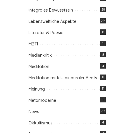
Integrales Bewusstsein
28
Lebensweltliche Aspekte
29
Literatur & Poesie
8
MBTI
1
Medienkritik
8
Meditation
4
Meditation mittels binauraler Beats
8
Meinung
11
Metamoderne
1
News
79
Okkultismus
4