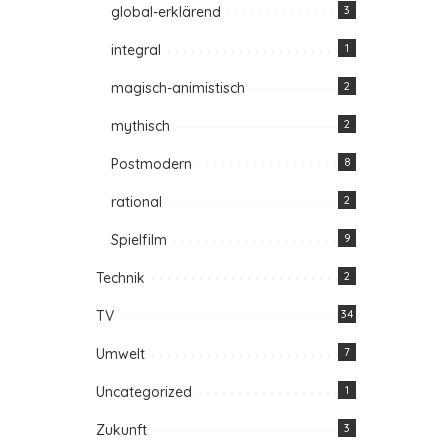
global-erklärend
3
integral
1
magisch-animistisch
2
mythisch
2
Postmodern
8
rational
2
Spielfilm
9
Technik
2
TV
34
Umwelt
7
Uncategorized
1
Zukunft
3