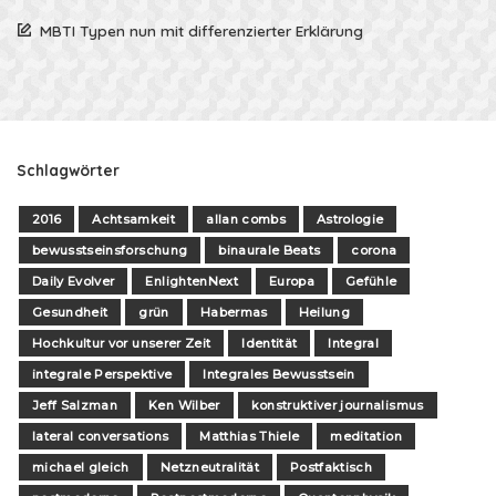
MBTI Typen nun mit differenzierter Erklärung
Schlagwörter
2016
Achtsamkeit
allan combs
Astrologie
bewusstseinsforschung
binaurale Beats
corona
Daily Evolver
EnlightenNext
Europa
Gefühle
Gesundheit
grün
Habermas
Heilung
Hochkultur vor unserer Zeit
Identität
Integral
integrale Perspektive
Integrales Bewusstsein
Jeff Salzman
Ken Wilber
konstruktiver journalismus
lateral conversations
Matthias Thiele
meditation
michael gleich
Netzneutralität
Postfaktisch