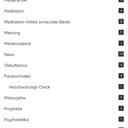
Medienkritik
Meditation
4
Meditation mittels binauraler Beats
8
Meinung
11
Metamoderne
1
News
79
Okkultismus
4
Paranormales
4
Verschwörungs-Check
1
Philosophie
9
Prophetie
5
Psychedelika
1