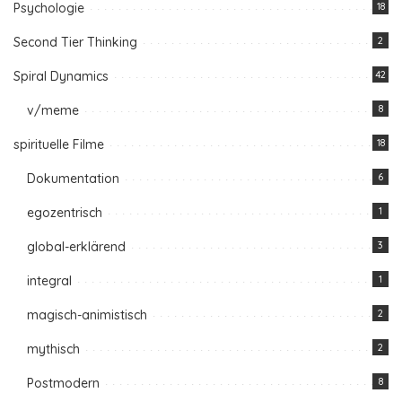
Psychologie
18
Second Tier Thinking
2
Spiral Dynamics
42
v/meme
8
spirituelle Filme
18
Dokumentation
6
egozentrisch
1
global-erklärend
3
integral
1
magisch-animistisch
2
mythisch
2
Postmodern
8