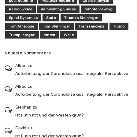
postmoderne
Postpostmoderne
Quantenphysik
Radio Evolve
Reinventing Europe
remote viewing
Spiral Dynamics
Stufe
Thomas Steininger
Tom Amarque
Tom Steininger
Transzendenz
Trump
Trump integral
vmem
Welle
Neueste Kommentare
Alfred
zu
Aufarbeitung der Coronakrise aus integraler Perspektive
Alfred
zu
Aufarbeitung der Coronakrise aus integraler Perspektive
Stephan
zu
Ist Putin rot und der Westen grün?
David
zu
Ist Putin rot und der Westen grün?