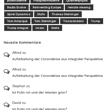
postmoderne
Postpostmoderne
Quantenphysik
Radio Evolve
Reinventing Europe
remote viewing
Spiral Dynamics
Stufe
Thomas Steininger
Tom Amarque
Tom Steininger
Transzendenz
Trump
Trump integral
vmem
Welle
Neueste Kommentare
Alfred
zu
Aufarbeitung der Coronakrise aus integraler Perspektive
Alfred
zu
Aufarbeitung der Coronakrise aus integraler Perspektive
Stephan
zu
Ist Putin rot und der Westen grün?
David
zu
Ist Putin rot und der Westen grün?