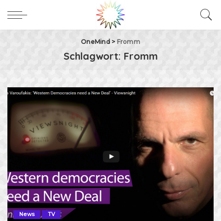
OneMind
>
Fromm
Schlagwort:
Fromm
News
TV