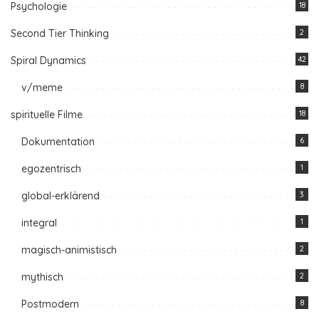
Psychologie
18
Second Tier Thinking
2
Spiral Dynamics
42
v/meme
8
spirituelle Filme
18
Dokumentation
6
egozentrisch
1
global-erklärend
3
integral
1
magisch-animistisch
2
mythisch
2
Postmodern
8