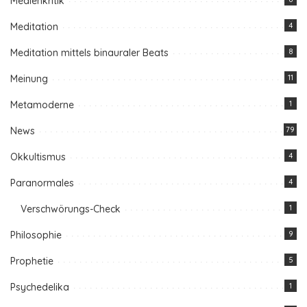
Medienkritik
Meditation
4
Meditation mittels binauraler Beats
8
Meinung
11
Metamoderne
1
News
79
Okkultismus
4
Paranormales
4
Verschwörungs-Check
1
Philosophie
9
Prophetie
5
Psychedelika
1