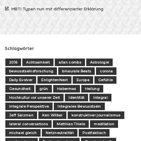
MBTI Typen nun mit differenzierter Erklärung
Schlagwörter
2016
Achtsamkeit
allan combs
Astrologie
bewusstseinsforschung
binaurale Beats
corona
Daily Evolver
EnlightenNext
Europa
Gefühle
Gesundheit
grün
Habermas
Heilung
Hochkultur vor unserer Zeit
Identität
Integral
integrale Perspektive
Integrales Bewusstsein
Jeff Salzman
Ken Wilber
konstruktiver journalismus
lateral conversations
Matthias Thiele
meditation
michael gleich
Netzneutralität
Postfaktisch