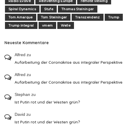
Radio Evolve
Reinventing Europe
remote viewing
Spiral Dynamics
Stufe
Thomas Steininger
Tom Amarque
Tom Steininger
Transzendenz
Trump
Trump integral
vmem
Welle
Neueste Kommentare
Alfred
zu
Aufarbeitung der Coronakrise aus integraler Perspektive
Alfred
zu
Aufarbeitung der Coronakrise aus integraler Perspektive
Stephan
zu
Ist Putin rot und der Westen grün?
David
zu
Ist Putin rot und der Westen grün?