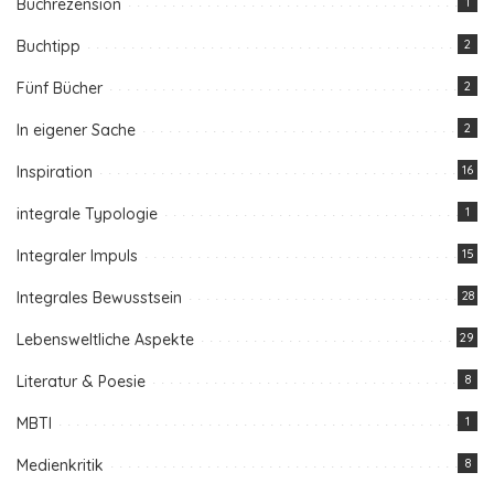
Buchrezension
1
Buchtipp
2
Fünf Bücher
2
In eigener Sache
2
Inspiration
16
integrale Typologie
1
Integraler Impuls
15
Integrales Bewusstsein
28
Lebensweltliche Aspekte
29
Literatur & Poesie
8
MBTI
1
Medienkritik
8