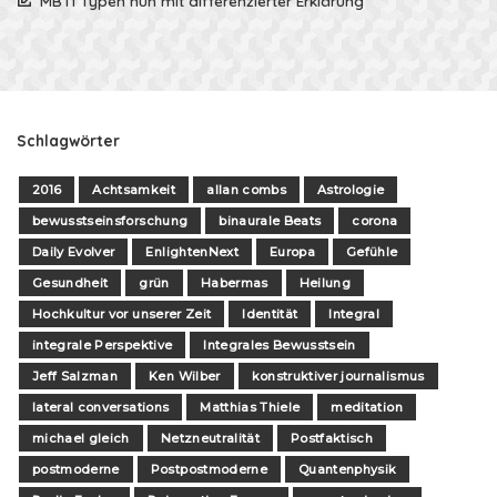
MBTI Typen nun mit differenzierter Erklärung
Schlagwörter
2016
Achtsamkeit
allan combs
Astrologie
bewusstseinsforschung
binaurale Beats
corona
Daily Evolver
EnlightenNext
Europa
Gefühle
Gesundheit
grün
Habermas
Heilung
Hochkultur vor unserer Zeit
Identität
Integral
integrale Perspektive
Integrales Bewusstsein
Jeff Salzman
Ken Wilber
konstruktiver journalismus
lateral conversations
Matthias Thiele
meditation
michael gleich
Netzneutralität
Postfaktisch
postmoderne
Postpostmoderne
Quantenphysik