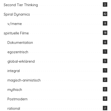
Second Tier Thinking
2
Spiral Dynamics
42
v/meme
8
spirituelle Filme
18
Dokumentation
6
egozentrisch
1
global-erklärend
3
integral
1
magisch-animistisch
2
mythisch
2
Postmodern
8
rational
2