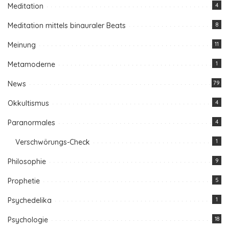
Meditation
4
Meditation mittels binauraler Beats
8
Meinung
11
Metamoderne
1
News
79
Okkultismus
4
Paranormales
4
Verschwörungs-Check
1
Philosophie
9
Prophetie
5
Psychedelika
1
Psychologie
18