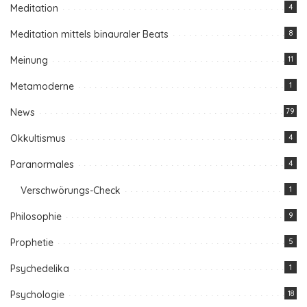
Meditation
4
Meditation mittels binauraler Beats
8
Meinung
11
Metamoderne
1
News
79
Okkultismus
4
Paranormales
4
Verschwörungs-Check
1
Philosophie
9
Prophetie
5
Psychedelika
1
Psychologie
18