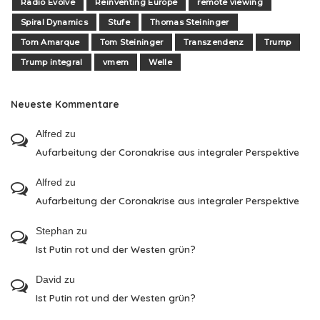
Radio Evolve
Reinventing Europe
remote viewing
Spiral Dynamics
Stufe
Thomas Steininger
Tom Amarque
Tom Steininger
Transzendenz
Trump
Trump integral
vmem
Welle
Neueste Kommentare
Alfred
zu
Aufarbeitung der Coronakrise aus integraler Perspektive
Alfred
zu
Aufarbeitung der Coronakrise aus integraler Perspektive
Stephan
zu
Ist Putin rot und der Westen grün?
David
zu
Ist Putin rot und der Westen grün?