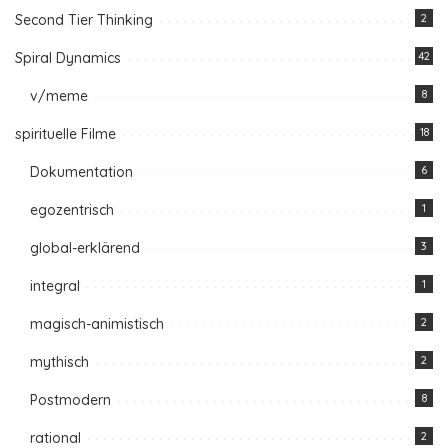
Second Tier Thinking
2
Spiral Dynamics
42
v/meme
8
spirituelle Filme
18
Dokumentation
6
egozentrisch
1
global-erklärend
3
integral
1
magisch-animistisch
2
mythisch
2
Postmodern
8
rational
2