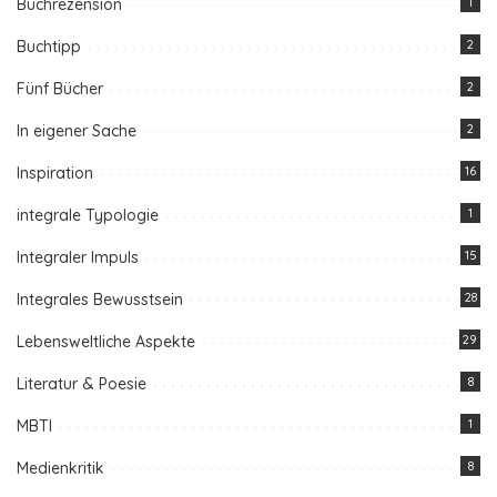
Buchrezension
1
Buchtipp
2
Fünf Bücher
2
In eigener Sache
2
Inspiration
16
integrale Typologie
1
Integraler Impuls
15
Integrales Bewusstsein
28
Lebensweltliche Aspekte
29
Literatur & Poesie
8
MBTI
1
Medienkritik
8