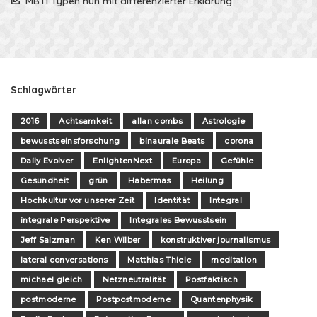
MBTI Typen nun mit differenzierter Erklärung
Schlagwörter
2016
Achtsamkeit
allan combs
Astrologie
bewusstseinsforschung
binaurale Beats
corona
Daily Evolver
EnlightenNext
Europa
Gefühle
Gesundheit
grün
Habermas
Heilung
Hochkultur vor unserer Zeit
Identität
Integral
integrale Perspektive
Integrales Bewusstsein
Jeff Salzman
Ken Wilber
konstruktiver journalismus
lateral conversations
Matthias Thiele
meditation
michael gleich
Netzneutralität
Postfaktisch
postmoderne
Postpostmoderne
Quantenphysik