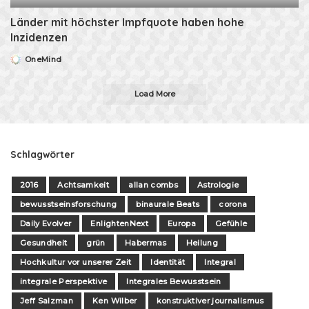
Länder mit höchster Impfquote haben hohe
Inzidenzen
OneMind
Posted
by
Load More
Schlagwörter
2016
Achtsamkeit
allan combs
Astrologie
bewusstseinsforschung
binaurale Beats
corona
Daily Evolver
EnlightenNext
Europa
Gefühle
Gesundheit
grün
Habermas
Heilung
Hochkultur vor unserer Zeit
Identität
Integral
integrale Perspektive
Integrales Bewusstsein
Jeff Salzman
Ken Wilber
konstruktiver journalismus