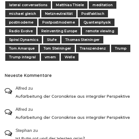
lateral conversations
Matthias Thiele
meditation
michael gleich
Netzneutralität
Postfaktisch
postmoderne
Postpostmoderne
Quantenphysik
Radio Evolve
Reinventing Europe
remote viewing
Spiral Dynamics
Stufe
Thomas Steininger
Tom Amarque
Tom Steininger
Transzendenz
Trump
Trump integral
vmem
Welle
Neueste Kommentare
Alfred
zu
Aufarbeitung der Coronakrise aus integraler Perspektive
Alfred
zu
Aufarbeitung der Coronakrise aus integraler Perspektive
Stephan
zu
Ist Putin rot und der Westen grün?