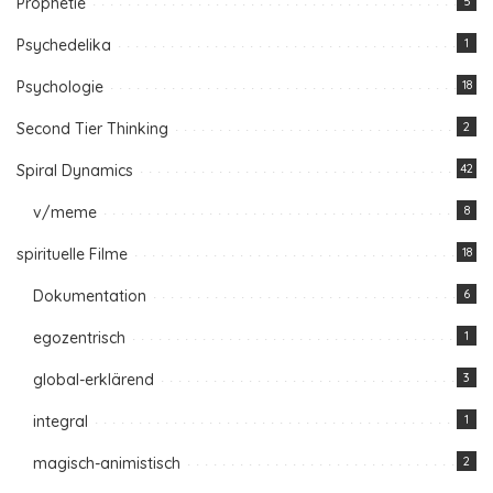
Prophetie
5
Psychedelika
1
Psychologie
18
Second Tier Thinking
2
Spiral Dynamics
42
v/meme
8
spirituelle Filme
18
Dokumentation
6
egozentrisch
1
global-erklärend
3
integral
1
magisch-animistisch
2