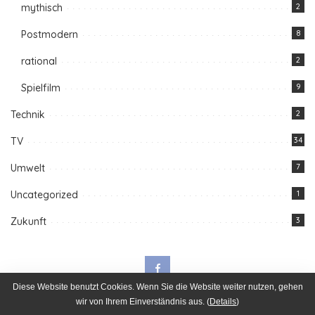
mythisch
2
Postmodern
8
rational
2
Spielfilm
9
Technik
2
TV
34
Umwelt
7
Uncategorized
1
Zukunft
3
Diese Website benutzt Cookies. Wenn Sie die Website weiter nutzen, gehen
wir von Ihrem Einverständnis aus. (
Details
)