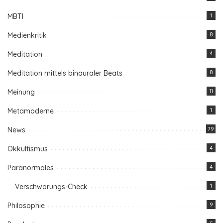
MBTI
1
Medienkritik
8
Meditation
4
Meditation mittels binauraler Beats
8
Meinung
11
Metamoderne
1
News
79
Okkultismus
4
Paranormales
4
Verschwörungs-Check
1
Philosophie
9