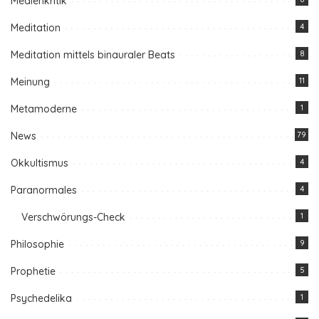
Medienkritik
Meditation
4
Meditation mittels binauraler Beats
8
Meinung
11
Metamoderne
1
News
79
Okkultismus
4
Paranormales
4
Verschwörungs-Check
1
Philosophie
9
Prophetie
5
Psychedelika
1