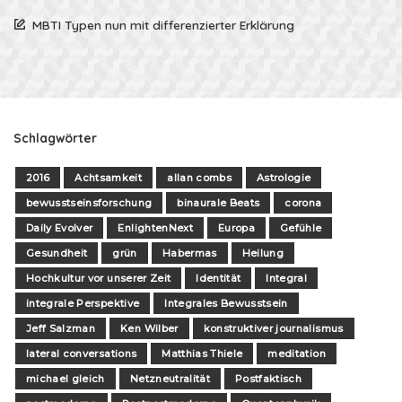
MBTI Typen nun mit differenzierter Erklärung
Schlagwörter
2016
Achtsamkeit
allan combs
Astrologie
bewusstseinsforschung
binaurale Beats
corona
Daily Evolver
EnlightenNext
Europa
Gefühle
Gesundheit
grün
Habermas
Heilung
Hochkultur vor unserer Zeit
Identität
Integral
integrale Perspektive
Integrales Bewusstsein
Jeff Salzman
Ken Wilber
konstruktiver journalismus
lateral conversations
Matthias Thiele
meditation
michael gleich
Netzneutralität
Postfaktisch