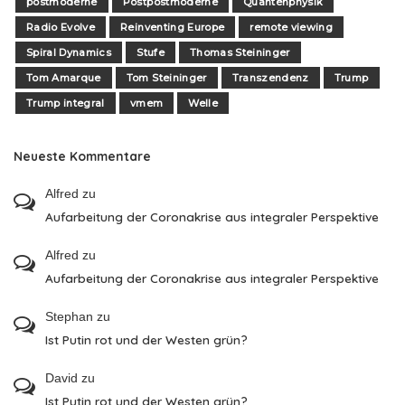
postmoderne
Postpostmoderne
Quantenphysik
Radio Evolve
Reinventing Europe
remote viewing
Spiral Dynamics
Stufe
Thomas Steininger
Tom Amarque
Tom Steininger
Transzendenz
Trump
Trump integral
vmem
Welle
Neueste Kommentare
Alfred
zu
Aufarbeitung der Coronakrise aus integraler Perspektive
Alfred
zu
Aufarbeitung der Coronakrise aus integraler Perspektive
Stephan
zu
Ist Putin rot und der Westen grün?
David
zu
Ist Putin rot und der Westen grün?