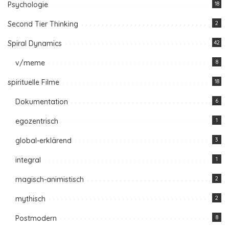
Psychologie
18
Second Tier Thinking
2
Spiral Dynamics
42
v/meme
8
spirituelle Filme
18
Dokumentation
6
egozentrisch
1
global-erklärend
3
integral
1
magisch-animistisch
2
mythisch
2
Postmodern
8