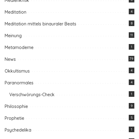
Medienkritik
Meditation
4
Meditation mittels binauraler Beats
8
Meinung
11
Metamoderne
1
News
79
Okkultismus
4
Paranormales
4
Verschwörungs-Check
1
Philosophie
9
Prophetie
5
Psychedelika
1