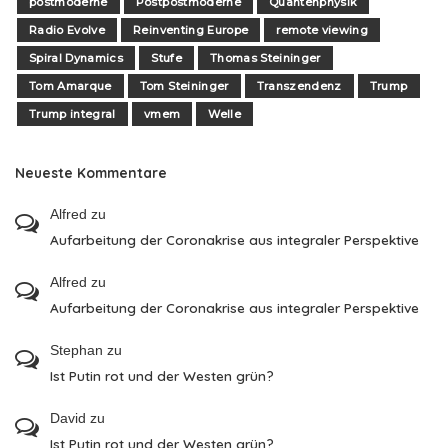
postmoderne
Postpostmoderne
Quantenphysik
Radio Evolve
Reinventing Europe
remote viewing
Spiral Dynamics
Stufe
Thomas Steininger
Tom Amarque
Tom Steininger
Transzendenz
Trump
Trump integral
vmem
Welle
Neueste Kommentare
Alfred
zu
Aufarbeitung der Coronakrise aus integraler Perspektive
Alfred
zu
Aufarbeitung der Coronakrise aus integraler Perspektive
Stephan
zu
Ist Putin rot und der Westen grün?
David
zu
Ist Putin rot und der Westen grün?