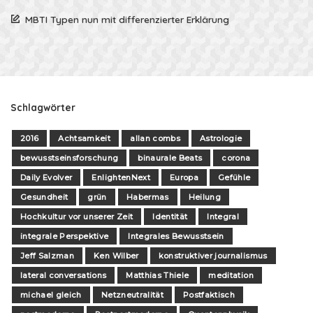
MBTI Typen nun mit differenzierter Erklärung
Schlagwörter
2016
Achtsamkeit
allan combs
Astrologie
bewusstseinsforschung
binaurale Beats
corona
Daily Evolver
EnlightenNext
Europa
Gefühle
Gesundheit
grün
Habermas
Heilung
Hochkultur vor unserer Zeit
Identität
Integral
integrale Perspektive
Integrales Bewusstsein
Jeff Salzman
Ken Wilber
konstruktiver journalismus
lateral conversations
Matthias Thiele
meditation
michael gleich
Netzneutralität
Postfaktisch