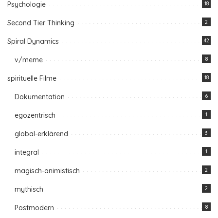
Psychologie
18
Second Tier Thinking
2
Spiral Dynamics
42
v/meme
8
spirituelle Filme
18
Dokumentation
6
egozentrisch
1
global-erklärend
3
integral
1
magisch-animistisch
2
mythisch
2
Postmodern
8