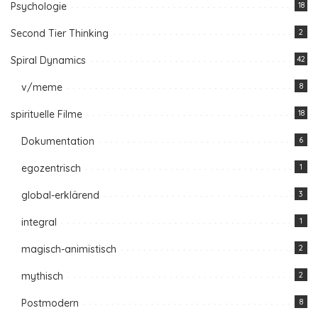
Psychologie
18
Second Tier Thinking
2
Spiral Dynamics
42
v/meme
8
spirituelle Filme
18
Dokumentation
6
egozentrisch
1
global-erklärend
3
integral
1
magisch-animistisch
2
mythisch
2
Postmodern
8