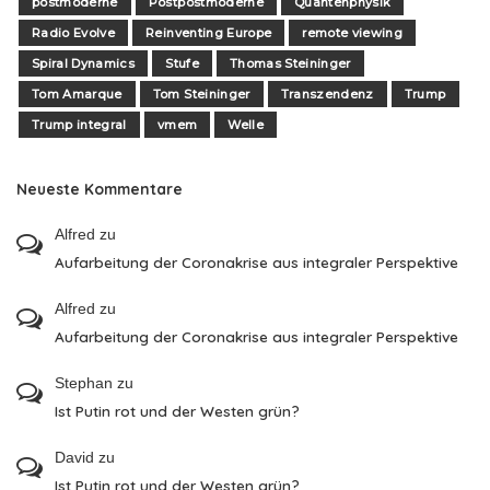
postmoderne
Postpostmoderne
Quantenphysik
Radio Evolve
Reinventing Europe
remote viewing
Spiral Dynamics
Stufe
Thomas Steininger
Tom Amarque
Tom Steininger
Transzendenz
Trump
Trump integral
vmem
Welle
Neueste Kommentare
Alfred
zu
Aufarbeitung der Coronakrise aus integraler Perspektive
Alfred
zu
Aufarbeitung der Coronakrise aus integraler Perspektive
Stephan
zu
Ist Putin rot und der Westen grün?
David
zu
Ist Putin rot und der Westen grün?