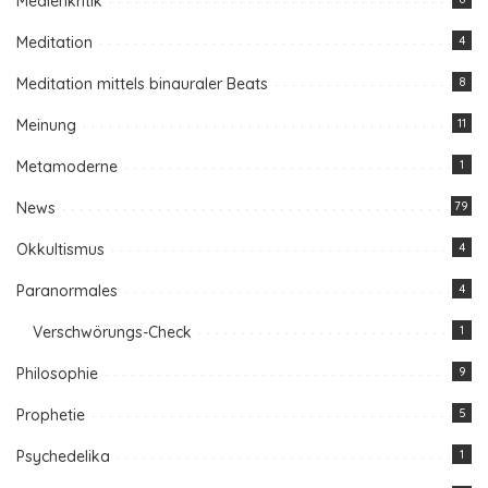
Medienkritik
Meditation
4
Meditation mittels binauraler Beats
8
Meinung
11
Metamoderne
1
News
79
Okkultismus
4
Paranormales
4
Verschwörungs-Check
1
Philosophie
9
Prophetie
5
Psychedelika
1