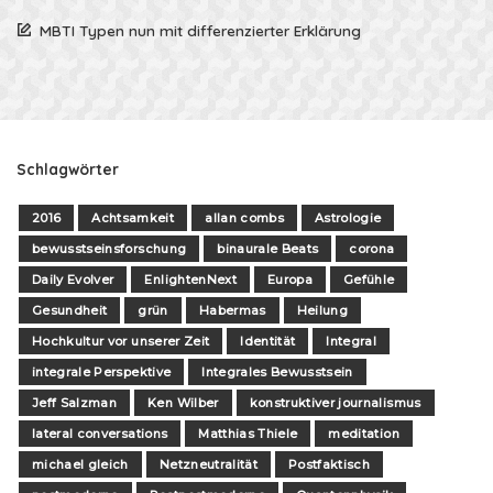
MBTI Typen nun mit differenzierter Erklärung
Schlagwörter
2016
Achtsamkeit
allan combs
Astrologie
bewusstseinsforschung
binaurale Beats
corona
Daily Evolver
EnlightenNext
Europa
Gefühle
Gesundheit
grün
Habermas
Heilung
Hochkultur vor unserer Zeit
Identität
Integral
integrale Perspektive
Integrales Bewusstsein
Jeff Salzman
Ken Wilber
konstruktiver journalismus
lateral conversations
Matthias Thiele
meditation
michael gleich
Netzneutralität
Postfaktisch