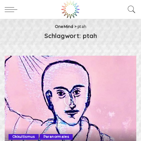
OneMind
>
ptah
Schlagwort:
ptah
Okkultismus
Paranormales