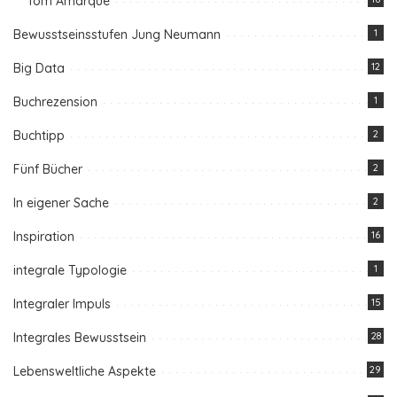
Tom Amarque
Bewusstseinsstufen Jung Neumann
1
Big Data
12
Buchrezension
1
Buchtipp
2
Fünf Bücher
2
In eigener Sache
2
Inspiration
16
integrale Typologie
1
Integraler Impuls
15
Integrales Bewusstsein
28
Lebensweltliche Aspekte
29