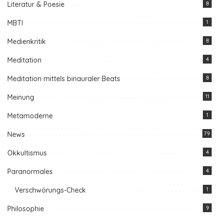
Literatur & Poesie
8
MBTI
1
Medienkritik
8
Meditation
4
Meditation mittels binauraler Beats
8
Meinung
11
Metamoderne
1
News
79
Okkultismus
4
Paranormales
4
Verschwörungs-Check
1
Philosophie
9