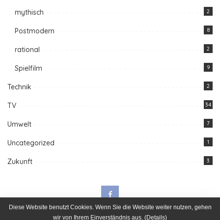
mythisch
2
Postmodern
8
rational
2
Spielfilm
9
Technik
2
TV
34
Umwelt
7
Uncategorized
1
Zukunft
3
Diese Website benutzt Cookies. Wenn Sie die Website weiter nutzen, gehen
wir von Ihrem Einverständnis aus. (
Details
)