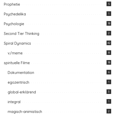
Prophetie
5
Psychedelika
1
Psychologie
18
Second Tier Thinking
2
Spiral Dynamics
42
v/meme
8
spirituelle Filme
18
Dokumentation
6
egozentrisch
1
global-erklärend
3
integral
1
magisch-animistisch
2