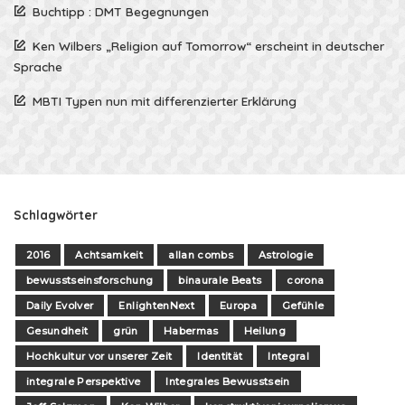
Buchtipp : DMT Begegnungen
Ken Wilbers „Religion auf Tomorrow“ erscheint in deutscher
Sprache
MBTI Typen nun mit differenzierter Erklärung
Schlagwörter
2016
Achtsamkeit
allan combs
Astrologie
bewusstseinsforschung
binaurale Beats
corona
Daily Evolver
EnlightenNext
Europa
Gefühle
Gesundheit
grün
Habermas
Heilung
Hochkultur vor unserer Zeit
Identität
Integral
integrale Perspektive
Integrales Bewusstsein