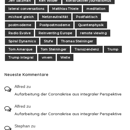
Jeff Salzman
Ken Wilber
konstruktiver journalismus
lateral conversations
Matthias Thiele
meditation
michael gleich
Netzneutralität
Postfaktisch
postmoderne
Postpostmoderne
Quantenphysik
Radio Evolve
Reinventing Europe
remote viewing
Spiral Dynamics
Stufe
Thomas Steininger
Tom Amarque
Tom Steininger
Transzendenz
Trump
Trump integral
vmem
Welle
Neueste Kommentare
Alfred
zu
Aufarbeitung der Coronakrise aus integraler Perspektive
Alfred
zu
Aufarbeitung der Coronakrise aus integraler Perspektive
Stephan
zu