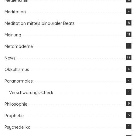
Medienkritik
Meditation
4
Meditation mittels binauraler Beats
8
Meinung
11
Metamoderne
1
News
79
Okkultismus
4
Paranormales
4
Verschwörungs-Check
1
Philosophie
9
Prophetie
5
Psychedelika
1