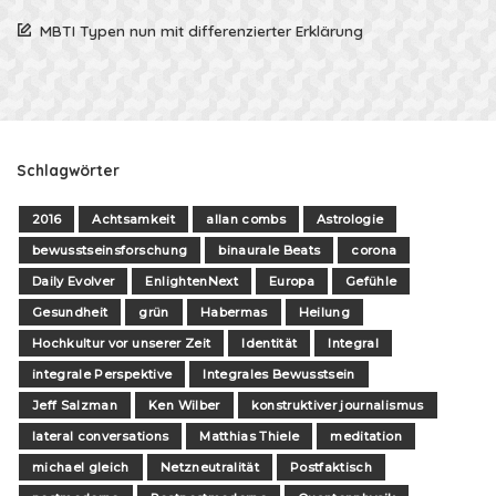
MBTI Typen nun mit differenzierter Erklärung
Schlagwörter
2016
Achtsamkeit
allan combs
Astrologie
bewusstseinsforschung
binaurale Beats
corona
Daily Evolver
EnlightenNext
Europa
Gefühle
Gesundheit
grün
Habermas
Heilung
Hochkultur vor unserer Zeit
Identität
Integral
integrale Perspektive
Integrales Bewusstsein
Jeff Salzman
Ken Wilber
konstruktiver journalismus
lateral conversations
Matthias Thiele
meditation
michael gleich
Netzneutralität
Postfaktisch