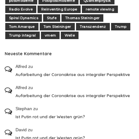
postmoderne
Postpostmoderne
Quantenphysik
Radio Evolve
Reinventing Europe
remote viewing
Spiral Dynamics
Stufe
Thomas Steininger
Tom Amarque
Tom Steininger
Transzendenz
Trump
Trump integral
vmem
Welle
Neueste Kommentare
Alfred
zu
Aufarbeitung der Coronakrise aus integraler Perspektive
Alfred
zu
Aufarbeitung der Coronakrise aus integraler Perspektive
Stephan
zu
Ist Putin rot und der Westen grün?
David
zu
Ist Putin rot und der Westen grün?