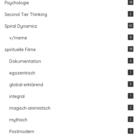
Psychologie
18
Second Tier Thinking
2
Spiral Dynamics
42
v/meme
8
spirituelle Filme
18
Dokumentation
6
egozentrisch
1
global-erklärend
3
integral
1
magisch-animistisch
2
mythisch
2
Postmodern
8