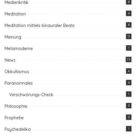
Medienkritik
8
Meditation
4
Meditation mittels binauraler Beats
8
Meinung
11
Metamoderne
1
News
79
Okkultismus
4
Paranormales
4
Verschwörungs-Check
1
Philosophie
9
Prophetie
5
Psychedelika
1