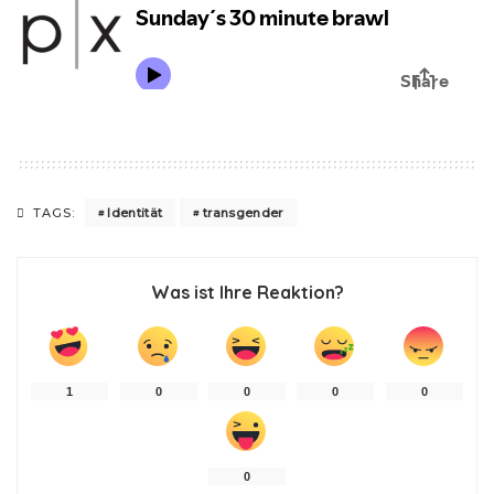
Identität
transgender
TAGS:
Was ist Ihre Reaktion?
1
0
0
0
0
0