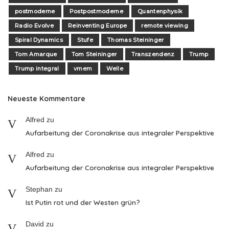
postmoderne
Postpostmoderne
Quantenphysik
Radio Evolve
Reinventing Europe
remote viewing
Spiral Dynamics
Stufe
Thomas Steininger
Tom Amarque
Tom Steininger
Transzendenz
Trump
Trump integral
vmem
Welle
Neueste Kommentare
Alfred
zu
Aufarbeitung der Coronakrise aus integraler Perspektive
Alfred
zu
Aufarbeitung der Coronakrise aus integraler Perspektive
Stephan
zu
Ist Putin rot und der Westen grün?
David
zu