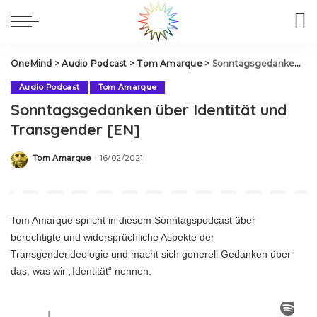
OneMind
>
Audio Podcast
>
Tom Amarque
>
Sonntagsgedanken über Identität und Transgender [EN]
Audio Podcast
Tom Amarque
Sonntagsgedanken über Identität und
Transgender [EN]
Tom Amarque
16/02/2021
Posted
by
Tom Amarque spricht in diesem Sonntagspodcast über
berechtigte und widersprüchliche Aspekte der
Transgenderideologie und macht sich generell Gedanken über
das, was wir „Identität“ nennen.