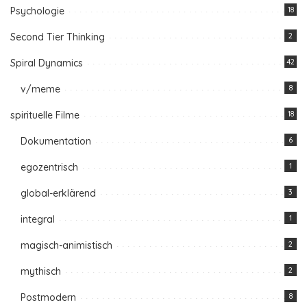
Psychologie
18
Second Tier Thinking
2
Spiral Dynamics
42
v/meme
8
spirituelle Filme
18
Dokumentation
6
egozentrisch
1
global-erklärend
3
integral
1
magisch-animistisch
2
mythisch
2
Postmodern
8