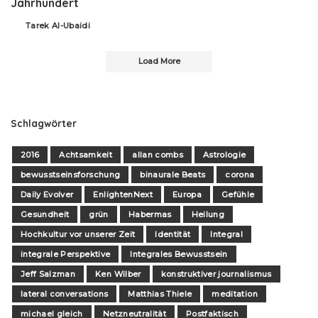
Jahrhundert
Tarek Al-Ubaidi
Posted
by
Load More
Schlagwörter
2016
Achtsamkeit
allan combs
Astrologie
bewusstseinsforschung
binaurale Beats
corona
Daily Evolver
EnlightenNext
Europa
Gefühle
Gesundheit
grün
Habermas
Heilung
Hochkultur vor unserer Zeit
Identität
Integral
integrale Perspektive
Integrales Bewusstsein
Jeff Salzman
Ken Wilber
konstruktiver journalismus
lateral conversations
Matthias Thiele
meditation
michael gleich
Netzneutralität
Postfaktisch