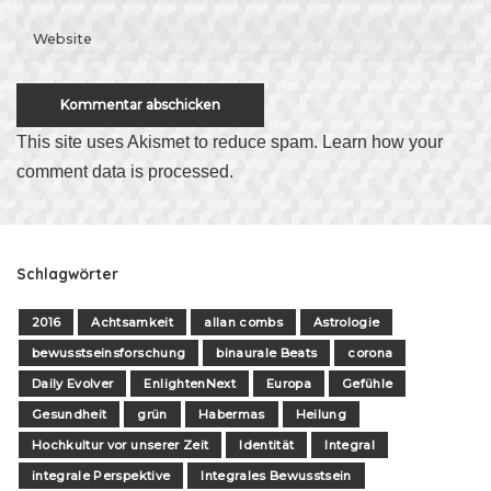
This site uses Akismet to reduce spam.
Learn how your
comment data is processed
.
Schlagwörter
2016
Achtsamkeit
allan combs
Astrologie
bewusstseinsforschung
binaurale Beats
corona
Daily Evolver
EnlightenNext
Europa
Gefühle
Gesundheit
grün
Habermas
Heilung
Hochkultur vor unserer Zeit
Identität
Integral
integrale Perspektive
Integrales Bewusstsein