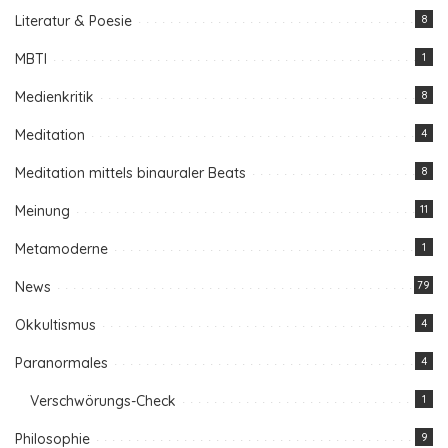
Literatur & Poesie
8
MBTI
1
Medienkritik
8
Meditation
4
Meditation mittels binauraler Beats
8
Meinung
11
Metamoderne
1
News
79
Okkultismus
4
Paranormales
4
Verschwörungs-Check
1
Philosophie
9