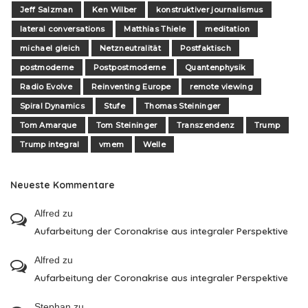
Jeff Salzman
Ken Wilber
konstruktiver journalismus
lateral conversations
Matthias Thiele
meditation
michael gleich
Netzneutralität
Postfaktisch
postmoderne
Postpostmoderne
Quantenphysik
Radio Evolve
Reinventing Europe
remote viewing
Spiral Dynamics
Stufe
Thomas Steininger
Tom Amarque
Tom Steininger
Transzendenz
Trump
Trump integral
vmem
Welle
Neueste Kommentare
Alfred
zu
Aufarbeitung der Coronakrise aus integraler Perspektive
Alfred
zu
Aufarbeitung der Coronakrise aus integraler Perspektive
Stephan
zu