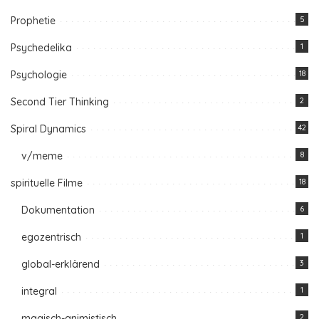
Prophetie
5
Psychedelika
1
Psychologie
18
Second Tier Thinking
2
Spiral Dynamics
42
v/meme
8
spirituelle Filme
18
Dokumentation
6
egozentrisch
1
global-erklärend
3
integral
1
magisch-animistisch
2