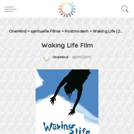
OneMind
>
spirituelle Filme
>
Postmodern
>
Waking Life (2001) Film
Waking Life Film
OneMind
26/07/2017
Posted
by