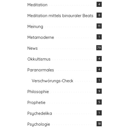
Meditation
4
Meditation mittels binauraler Beats
8
Meinung
11
Metamoderne
1
News
79
Okkultismus
4
Paranormales
4
Verschwörungs-Check
1
Philosophie
9
Prophetie
5
Psychedelika
1
Psychologie
18