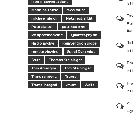
lateral conversations
Ist
Matthias Thiele
meditation
Tay
michael gleich
Netzneutralität
Re
Postfaktisch
postmoderne
Eu
Postpostmoderne
Quantenphysik
Jul
Radio Evolve
Reinventing Europe
Ist
remote viewing
Spiral Dynamics
Stufe
Thomas Steininger
Fra
Tom Amarque
Tom Steininger
Ist
Transzendenz
Trump
Fra
Trump integral
vmem
Welle
Ist
Alf
Ha