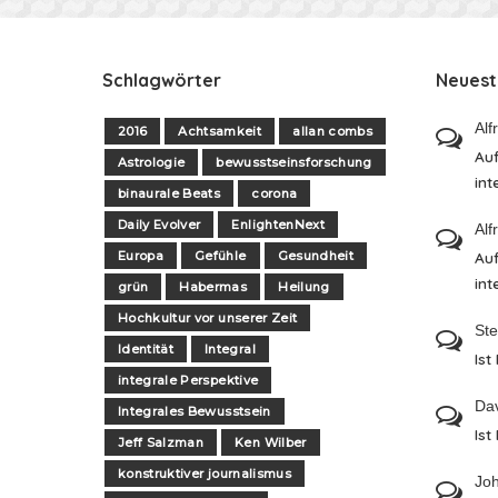
Schlagwörter
Neues
Alf
2016
Achtsamkeit
allan combs
Auf
Astrologie
bewusstseinsforschung
int
binaurale Beats
corona
Daily Evolver
EnlightenNext
Alf
Europa
Gefühle
Gesundheit
Auf
int
grün
Habermas
Heilung
Hochkultur vor unserer Zeit
St
Identität
Integral
Ist
integrale Perspektive
Da
Integrales Bewusstsein
Ist
Jeff Salzman
Ken Wilber
konstruktiver journalismus
Jo