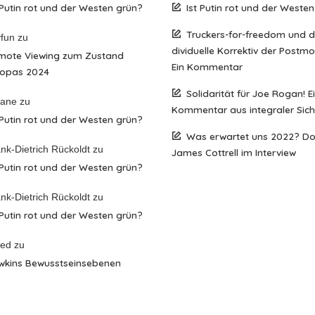
 Putin rot und der Westen grün?
Ist Putin rot und der Weste
Truckers-for-freedom und 
fun
zu
dividuelle Korrektiv der Postm
mote Viewing zum Zustand
Ein Kommentar
ropas 2024
Solidarität für Joe Rogan! E
iane
zu
Kommentar aus integraler Sich
 Putin rot und der Westen grün?
Was erwartet uns 2022? D
nk-Dietrich Rückoldt
zu
James Cottrell im Interview
 Putin rot und der Westen grün?
nk-Dietrich Rückoldt
zu
 Putin rot und der Westen grün?
red
zu
wkins Bewusstseinsebenen