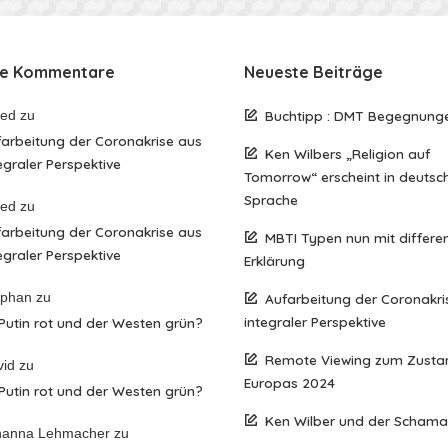
te Kommentare
Neueste Beiträge
red
zu
Buchtipp : DMT Begegnung
arbeitung der Coronakrise aus
Ken Wilbers „Religion auf
egraler Perspektive
Tomorrow“ erscheint in deutsc
Sprache
red
zu
arbeitung der Coronakrise aus
MBTI Typen nun mit differen
egraler Perspektive
Erklärung
ephan
zu
Aufarbeitung der Coronakri
integraler Perspektive
 Putin rot und der Westen grün?
Remote Viewing zum Zusta
vid
zu
Europas 2024
 Putin rot und der Westen grün?
Ken Wilber und der Scham
hanna Lehmacher
zu