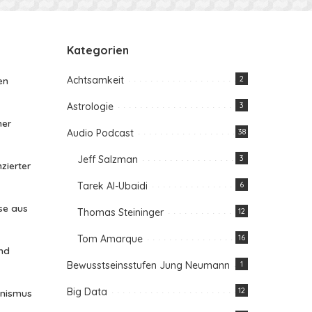
Kategorien
Achtsamkeit
2
en
Astrologie
3
her
Audio Podcast
38
Jeff Salzman
3
zierter
Tarek Al-Ubaidi
6
se aus
Thomas Steininger
12
Tom Amarque
16
nd
Bewusstseinsstufen Jung Neumann
1
Big Data
12
anismus