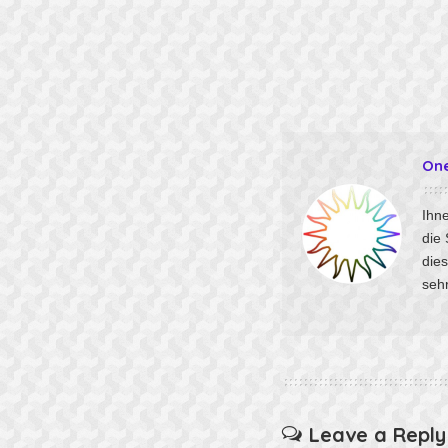
On
Ihne
die
die
sehr
Leave a Reply