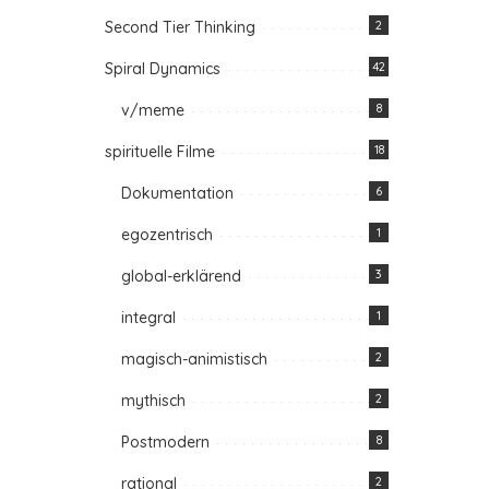
Second Tier Thinking
2
Spiral Dynamics
42
v/meme
8
spirituelle Filme
18
Dokumentation
6
egozentrisch
1
global-erklärend
3
integral
1
magisch-animistisch
2
mythisch
2
Postmodern
8
rational
2