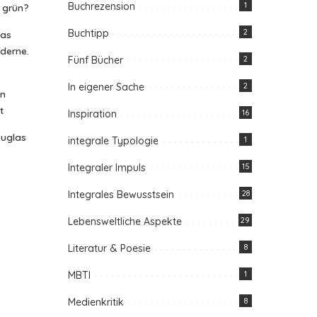
Buchrezension
1
n grün?
Buchtipp
2
das
oderne.
Fünf Bücher
2
In eigener Sache
2
in
t
Inspiration
16
ouglas
integrale Typologie
1
Integraler Impuls
15
Integrales Bewusstsein
28
Lebensweltliche Aspekte
29
Literatur & Poesie
8
MBTI
1
Medienkritik
8