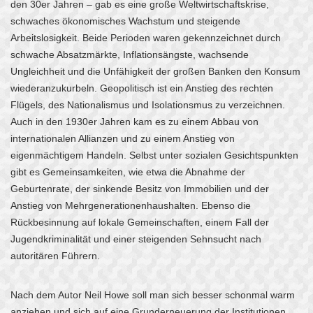
den 30er Jahren – gab es eine große Weltwirtschaftskrise,
schwaches ökonomisches Wachstum und steigende
Arbeitslosigkeit. Beide Perioden waren gekennzeichnet durch
schwache Absatzmärkte, Inflationsängste, wachsende
Ungleichheit und die Unfähigkeit der großen Banken den Konsum
wiederanzukurbeln. Geopolitisch ist ein Anstieg des rechten
Flügels, des Nationalismus und Isolationsmus zu verzeichnen.
Auch in den 1930er Jahren kam es zu einem Abbau von
internationalen Allianzen und zu einem Anstieg von
eigenmächtigem Handeln. Selbst unter sozialen Gesichtspunkten
gibt es Gemeinsamkeiten, wie etwa die Abnahme der
Geburtenrate, der sinkende Besitz von Immobilien und der
Anstieg von Mehrgenerationenhaushalten. Ebenso die
Rückbesinnung auf lokale Gemeinschaften, einem Fall der
Jugendkriminalität und einer steigenden Sehnsucht nach
autoritären Führern.
Nach dem Autor Neil Howe soll man sich besser schonmal warm
anziehen und sich auf eine Grunderneuerung der Institutionen