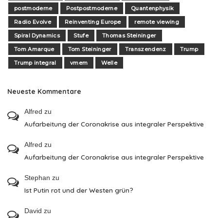
postmoderne
Postpostmoderne
Quantenphysik
Radio Evolve
Reinventing Europe
remote viewing
Spiral Dynamics
Stufe
Thomas Steininger
Tom Amarque
Tom Steininger
Transzendenz
Trump
Trump integral
vmem
Welle
Neueste Kommentare
Alfred
zu
Aufarbeitung der Coronakrise aus integraler Perspektive
Alfred
zu
Aufarbeitung der Coronakrise aus integraler Perspektive
Stephan
zu
Ist Putin rot und der Westen grün?
David
zu