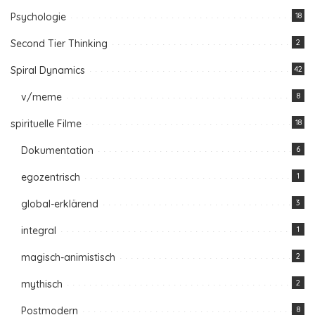
Psychologie
18
Second Tier Thinking
2
Spiral Dynamics
42
v/meme
8
spirituelle Filme
18
Dokumentation
6
egozentrisch
1
global-erklärend
3
integral
1
magisch-animistisch
2
mythisch
2
Postmodern
8