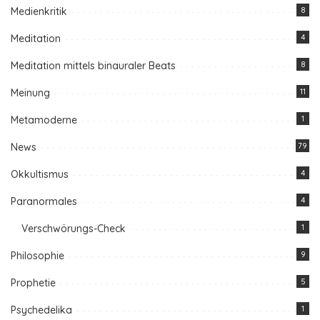
Medienkritik
8
Meditation
4
Meditation mittels binauraler Beats
8
Meinung
11
Metamoderne
1
News
79
Okkultismus
4
Paranormales
4
Verschwörungs-Check
1
Philosophie
9
Prophetie
5
Psychedelika
1