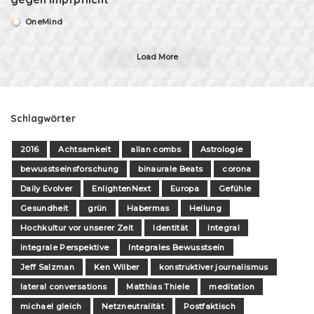
OneMind
Posted
by
Load More
Schlagwörter
2016
Achtsamkeit
allan combs
Astrologie
bewusstseinsforschung
binaurale Beats
corona
Daily Evolver
EnlightenNext
Europa
Gefühle
Gesundheit
grün
Habermas
Heilung
Hochkultur vor unserer Zeit
Identität
Integral
integrale Perspektive
Integrales Bewusstsein
Jeff Salzman
Ken Wilber
konstruktiver journalismus
lateral conversations
Matthias Thiele
meditation
michael gleich
Netzneutralität
Postfaktisch