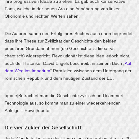
ihre progressiven Ideale zu ziehen. Es gab auch konservative
Fans, welche in der neuen Ära eine Annäherung von linker
Ökonomie und rechten Werten sahen.
Die Autoren sahen den Erfolg ihres Buches auch darin begründet,
dass ihre These zur Zyklizität der Geschichte den beiden
populären Grundannahmen (die Geschichte ist linear vs.
chaotisch) widerspricht. Revolutionär ist diese Idee jedoch nicht,
auch der Historiker David Engels beschreibt in seinem Buch „
Auf
dem Weg ins Imperium
“ Parallelen zwischen dem Untergang der
römischen Republik und dem heutigen Zustand der EU.
[quote]Betrachtet man die Geschichte zyklisch und klammert
Technologie aus, so kommt man zu einer wiederkehrenden
Abfolge – Howe[/quote]
Die vier Zyklen der Gesellschaft
Jede Wende hat in etwa die Länge einer Generation, d.h. ca. 20