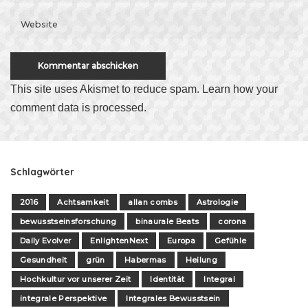
This site uses Akismet to reduce spam.
Learn how your
comment data is processed
.
Schlagwörter
2016
Achtsamkeit
allan combs
Astrologie
bewusstseinsforschung
binaurale Beats
corona
Daily Evolver
EnlightenNext
Europa
Gefühle
Gesundheit
grün
Habermas
Heilung
Hochkultur vor unserer Zeit
Identität
Integral
integrale Perspektive
Integrales Bewusstsein