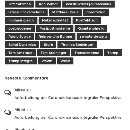
Jeff Salzman
Ken Wilber
konstruktiver journalismus
lateral conversations
Matthias Thiele
meditation
michael gleich
Netzneutralität
Postfaktisch
postmoderne
Postpostmoderne
Quantenphysik
Radio Evolve
Reinventing Europe
remote viewing
Spiral Dynamics
Stufe
Thomas Steininger
Tom Amarque
Tom Steininger
Transzendenz
Trump
Trump integral
vmem
Welle
Neueste Kommentare
Alfred
zu
Aufarbeitung der Coronakrise aus integraler Perspektive
Alfred
zu
Aufarbeitung der Coronakrise aus integraler Perspektive
Stephan
zu