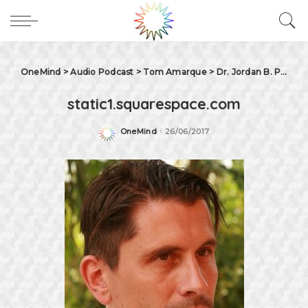
OneMind
>
Audio Podcast
>
Tom Amarque
>
Dr. Jordan B. Peterson: PC-Culture, Postmodernism and Maps of meaning [engl.]
static1.squarespace.com
OneMind
26/06/2017
Posted
by