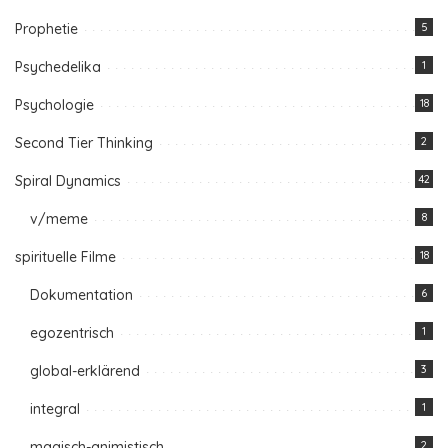
Prophetie
5
Psychedelika
1
Psychologie
18
Second Tier Thinking
2
Spiral Dynamics
42
v/meme
8
spirituelle Filme
18
Dokumentation
6
egozentrisch
1
global-erklärend
3
integral
1
magisch-animistisch
2