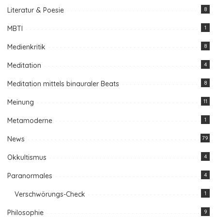
Literatur & Poesie
8
MBTI
1
Medienkritik
8
Meditation
4
Meditation mittels binauraler Beats
8
Meinung
11
Metamoderne
1
News
79
Okkultismus
4
Paranormales
4
Verschwörungs-Check
1
Philosophie
9