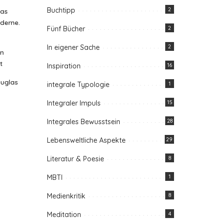
Buchtipp
2
das
oderne.
Fünf Bücher
2
In eigener Sache
2
in
t
Inspiration
16
ouglas
integrale Typologie
1
Integraler Impuls
15
Integrales Bewusstsein
28
Lebensweltliche Aspekte
29
Literatur & Poesie
8
MBTI
1
Medienkritik
8
Meditation
4