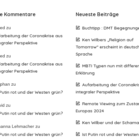
te Kommentare
Neueste Beiträge
red
zu
Buchtipp : DMT Begegnung
arbeitung der Coronakrise aus
Ken Wilbers „Religion auf
egraler Perspektive
Tomorrow“ erscheint in deutsc
Sprache
red
zu
arbeitung der Coronakrise aus
MBTI Typen nun mit differen
egraler Perspektive
Erklärung
ephan
zu
Aufarbeitung der Coronakri
integraler Perspektive
 Putin rot und der Westen grün?
Remote Viewing zum Zusta
vid
zu
Europas 2024
 Putin rot und der Westen grün?
Ken Wilber und der Scham
hanna Lehmacher
zu
 Putin rot und der Westen grün?
Ist Putin rot und der Weste