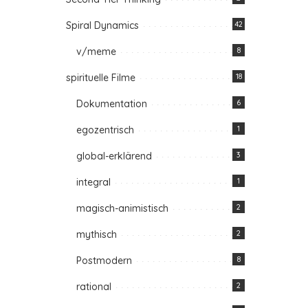
Spiral Dynamics
42
v/meme
8
spirituelle Filme
18
Dokumentation
6
egozentrisch
1
global-erklärend
3
integral
1
magisch-animistisch
2
mythisch
2
Postmodern
8
rational
2