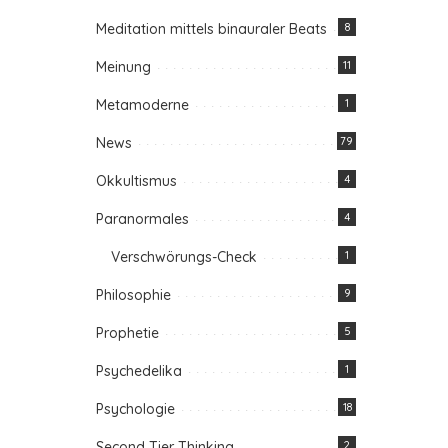
Meditation mittels binauraler Beats
8
Meinung
11
Metamoderne
1
News
79
Okkultismus
4
Paranormales
4
Verschwörungs-Check
1
Philosophie
9
Prophetie
5
Psychedelika
1
Psychologie
18
Second Tier Thinking
2