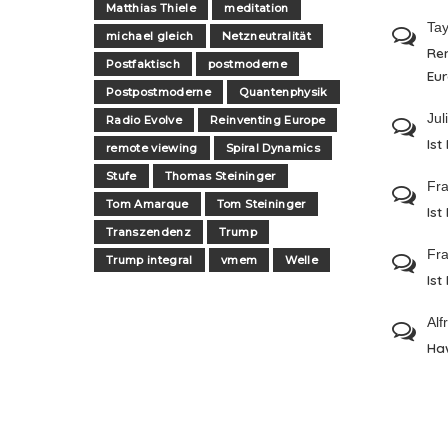
Matthias Thiele
meditation
Tay
michael gleich
Netzneutralität
Re
Postfaktisch
postmoderne
Eu
Postpostmoderne
Quantenphysik
Jul
Radio Evolve
Reinventing Europe
Ist
remote viewing
Spiral Dynamics
Stufe
Thomas Steininger
Fra
Tom Amarque
Tom Steininger
Ist
Transzendenz
Trump
Fra
Trump integral
vmem
Welle
Ist
Alf
Ha