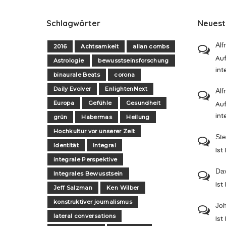
Schlagwörter
Neues
Alf
2016
Achtsamkeit
allan combs
Auf
Astrologie
bewusstseinsforschung
int
binaurale Beats
corona
Daily Evolver
EnlightenNext
Alf
Europa
Gefühle
Gesundheit
Auf
int
grün
Habermas
Heilung
Hochkultur vor unserer Zeit
St
Identität
Integral
Ist
integrale Perspektive
Da
Integrales Bewusstsein
Ist
Jeff Salzman
Ken Wilber
konstruktiver journalismus
Jo
lateral conversations
Ist