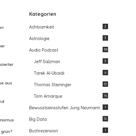
Kategorien
Achtsamkeit
2
en
Astrologie
3
her
Audio Podcast
38
Jeff Salzman
3
zierter
Tarek Al-Ubaidi
6
se aus
Thomas Steininger
12
Tom Amarque
16
nd
Bewusstseinsstufen Jung Neumann
1
Big Data
12
anismus
Buchrezension
1
n grün?