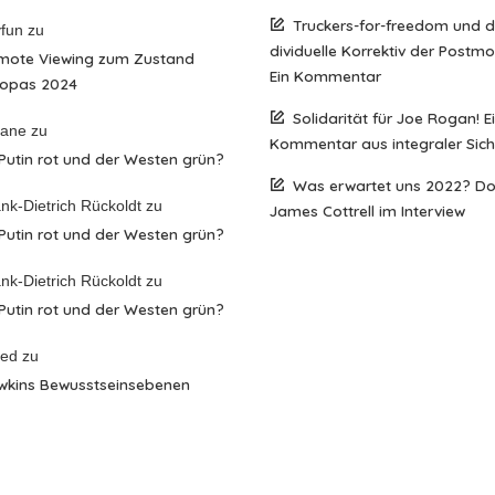
Truckers-for-freedom und 
fun
zu
dividuelle Korrektiv der Postm
mote Viewing zum Zustand
Ein Kommentar
ropas 2024
Solidarität für Joe Rogan! E
iane
zu
Kommentar aus integraler Sich
 Putin rot und der Westen grün?
Was erwartet uns 2022? D
nk-Dietrich Rückoldt
zu
James Cottrell im Interview
 Putin rot und der Westen grün?
nk-Dietrich Rückoldt
zu
 Putin rot und der Westen grün?
red
zu
wkins Bewusstseinsebenen