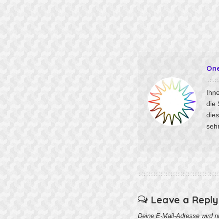
On
Ihne
die
die
sehr
Leave a Reply
Deine E-Mail-Adresse wird nic