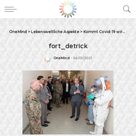
OneMind
>
Lebensweltliche Aspekte
>
Kommt Covid-19 wirklich aus Wuhan?
fort_detrick
OneMind
04/01/2021
Posted
by