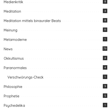
Medienkritik
8
Meditation
4
Meditation mittels binauraler Beats
8
Meinung
11
Metamoderne
1
News
79
Okkultismus
4
Paranormales
4
Verschwörungs-Check
1
Philosophie
9
Prophetie
5
Psychedelika
1