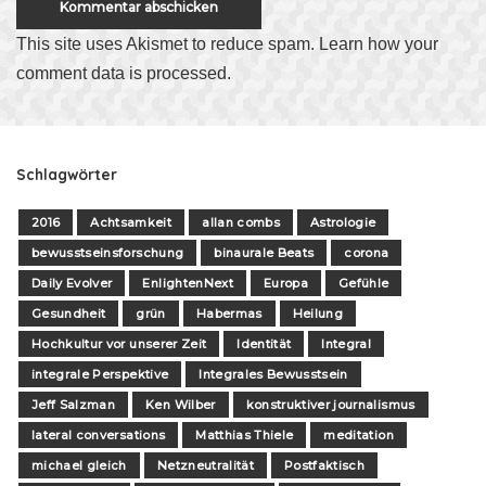
This site uses Akismet to reduce spam.
Learn how your
comment data is processed
.
Schlagwörter
2016
Achtsamkeit
allan combs
Astrologie
bewusstseinsforschung
binaurale Beats
corona
Daily Evolver
EnlightenNext
Europa
Gefühle
Gesundheit
grün
Habermas
Heilung
Hochkultur vor unserer Zeit
Identität
Integral
integrale Perspektive
Integrales Bewusstsein
Jeff Salzman
Ken Wilber
konstruktiver journalismus
lateral conversations
Matthias Thiele
meditation
michael gleich
Netzneutralität
Postfaktisch