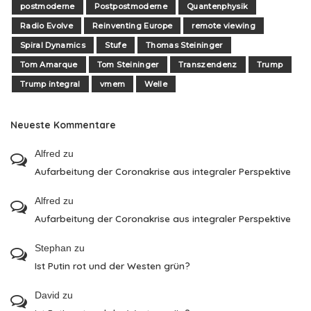
postmoderne
Postpostmoderne
Quantenphysik
Radio Evolve
Reinventing Europe
remote viewing
Spiral Dynamics
Stufe
Thomas Steininger
Tom Amarque
Tom Steininger
Transzendenz
Trump
Trump integral
vmem
Welle
Neueste Kommentare
Alfred
zu
Aufarbeitung der Coronakrise aus integraler Perspektive
Alfred
zu
Aufarbeitung der Coronakrise aus integraler Perspektive
Stephan
zu
Ist Putin rot und der Westen grün?
David
zu