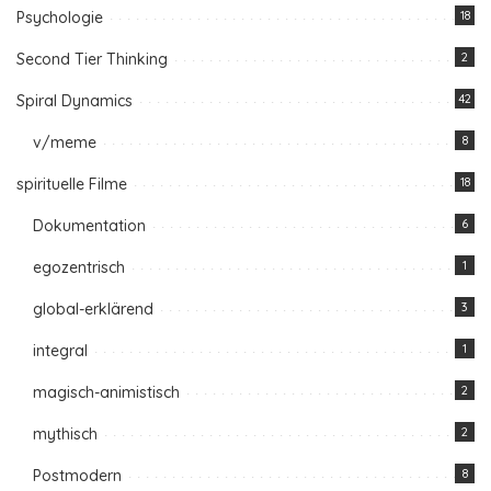
Psychologie
18
Second Tier Thinking
2
Spiral Dynamics
42
v/meme
8
spirituelle Filme
18
Dokumentation
6
egozentrisch
1
global-erklärend
3
integral
1
magisch-animistisch
2
mythisch
2
Postmodern
8