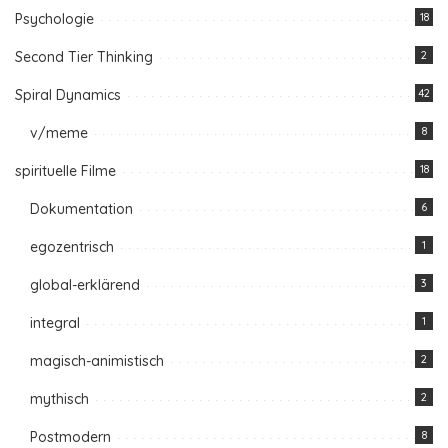
Psychologie
18
Second Tier Thinking
2
Spiral Dynamics
42
v/meme
8
spirituelle Filme
18
Dokumentation
6
egozentrisch
1
global-erklärend
3
integral
1
magisch-animistisch
2
mythisch
2
Postmodern
8