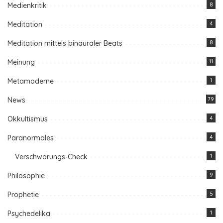
Medienkritik
8
Meditation
4
Meditation mittels binauraler Beats
8
Meinung
11
Metamoderne
1
News
79
Okkultismus
4
Paranormales
4
Verschwörungs-Check
1
Philosophie
9
Prophetie
5
Psychedelika
1