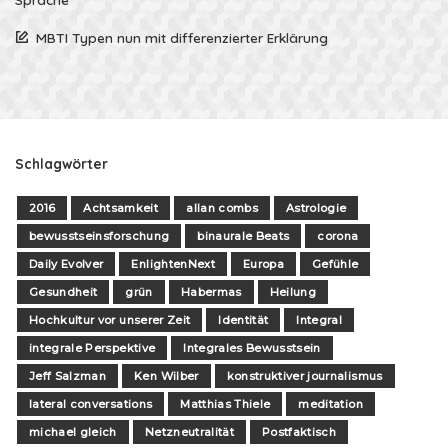
MBTI Typen nun mit differenzierter Erklärung
Schlagwörter
2016
Achtsamkeit
allan combs
Astrologie
bewusstseinsforschung
binaurale Beats
corona
Daily Evolver
EnlightenNext
Europa
Gefühle
Gesundheit
grün
Habermas
Heilung
Hochkultur vor unserer Zeit
Identität
Integral
integrale Perspektive
Integrales Bewusstsein
Jeff Salzman
Ken Wilber
konstruktiver journalismus
lateral conversations
Matthias Thiele
meditation
michael gleich
Netzneutralität
Postfaktisch