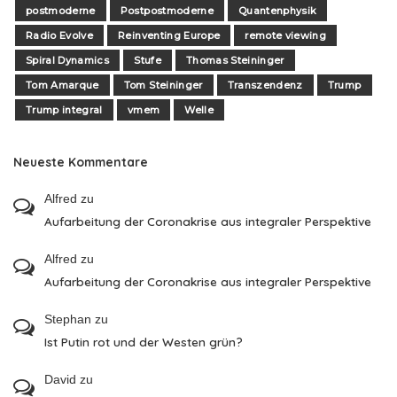
postmoderne
Postpostmoderne
Quantenphysik
Radio Evolve
Reinventing Europe
remote viewing
Spiral Dynamics
Stufe
Thomas Steininger
Tom Amarque
Tom Steininger
Transzendenz
Trump
Trump integral
vmem
Welle
Neueste Kommentare
Alfred
zu
Aufarbeitung der Coronakrise aus integraler Perspektive
Alfred
zu
Aufarbeitung der Coronakrise aus integraler Perspektive
Stephan
zu
Ist Putin rot und der Westen grün?
David
zu