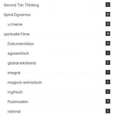
Second Tier Thinking
2
Spiral Dynamics
42
v/meme
8
spirituelle Filme
18
Dokumentation
6
egozentrisch
1
global-erklärend
3
integral
1
magisch-animistisch
2
mythisch
2
Postmodern
8
rational
2