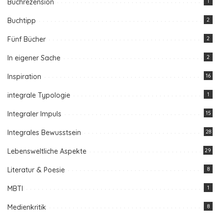
Buchrezension
1
Buchtipp
2
Fünf Bücher
2
In eigener Sache
2
Inspiration
16
integrale Typologie
1
Integraler Impuls
15
Integrales Bewusstsein
28
Lebensweltliche Aspekte
29
Literatur & Poesie
8
MBTI
1
Medienkritik
8