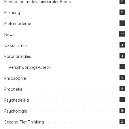
Meditation mittels binauraler Beats
8
Meinung
11
Metamoderne
1
News
79
Okkultismus
4
Paranormales
4
Verschwörungs-Check
1
Philosophie
9
Prophetie
5
Psychedelika
1
Psychologie
18
Second Tier Thinking
2