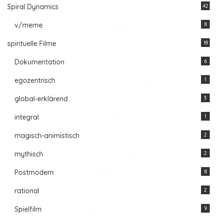
Spiral Dynamics
42
v/meme
8
spirituelle Filme
18
Dokumentation
6
egozentrisch
1
global-erklärend
3
integral
1
magisch-animistisch
2
mythisch
2
Postmodern
8
rational
2
Spielfilm
9