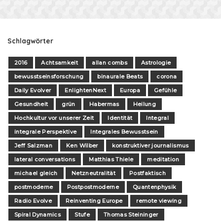
Schlagwörter
2016
Achtsamkeit
allan combs
Astrologie
bewusstseinsforschung
binaurale Beats
corona
Daily Evolver
EnlightenNext
Europa
Gefühle
Gesundheit
grün
Habermas
Heilung
Hochkultur vor unserer Zeit
Identität
Integral
integrale Perspektive
Integrales Bewusstsein
Jeff Salzman
Ken Wilber
konstruktiver journalismus
lateral conversations
Matthias Thiele
meditation
michael gleich
Netzneutralität
Postfaktisch
postmoderne
Postpostmoderne
Quantenphysik
Radio Evolve
Reinventing Europe
remote viewing
Spiral Dynamics
Stufe
Thomas Steininger