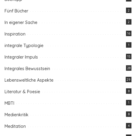
Fünf Bücher
2
In eigener Sache
2
Inspiration
16
integrale Typologie
1
Integraler Impuls
15
Integrales Bewusstsein
28
Lebensweltliche Aspekte
29
Literatur & Poesie
8
MBTI
1
Medienkritik
8
Meditation
4