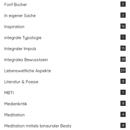
Fünf Bücher
2
In eigener Sache
2
Inspiration
16
integrale Typologie
1
Integraler Impuls
15
Integrales Bewusstsein
28
Lebensweltliche Aspekte
29
Literatur & Poesie
8
MBTI
1
Medienkritik
8
Meditation
4
Meditation mittels binauraler Beats
8