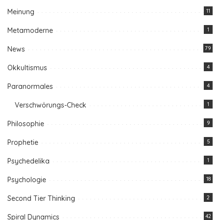
Meinung
11
Metamoderne
1
News
79
Okkultismus
4
Paranormales
4
Verschwörungs-Check
1
Philosophie
9
Prophetie
5
Psychedelika
1
Psychologie
18
Second Tier Thinking
2
Spiral Dynamics
42