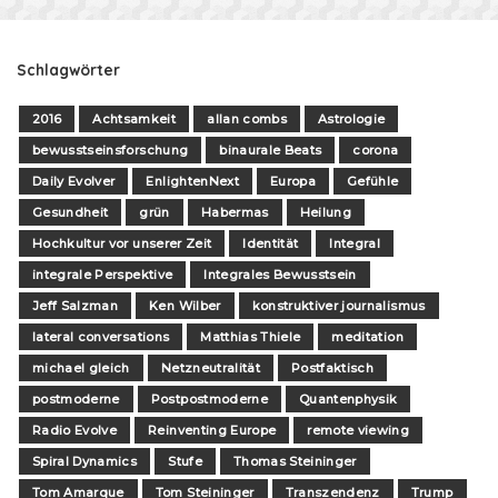
Schlagwörter
2016
Achtsamkeit
allan combs
Astrologie
bewusstseinsforschung
binaurale Beats
corona
Daily Evolver
EnlightenNext
Europa
Gefühle
Gesundheit
grün
Habermas
Heilung
Hochkultur vor unserer Zeit
Identität
Integral
integrale Perspektive
Integrales Bewusstsein
Jeff Salzman
Ken Wilber
konstruktiver journalismus
lateral conversations
Matthias Thiele
meditation
michael gleich
Netzneutralität
Postfaktisch
postmoderne
Postpostmoderne
Quantenphysik
Radio Evolve
Reinventing Europe
remote viewing
Spiral Dynamics
Stufe
Thomas Steininger
Tom Amarque
Tom Steininger
Transzendenz
Trump