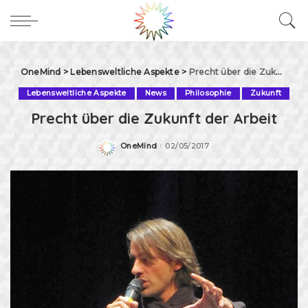
OneMind
>
Lebensweltliche Aspekte
>
Precht über die Zukunft der Arbeit
Lebensweltliche Aspekte
News
Philosophie
Zukunft
Precht über die Zukunft der Arbeit
OneMind
02/05/2017
Posted
by