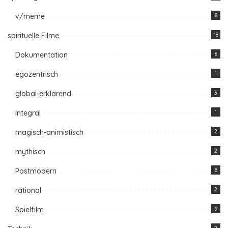
v/meme
8
spirituelle Filme
18
Dokumentation
6
egozentrisch
1
global-erklärend
3
integral
1
magisch-animistisch
2
mythisch
2
Postmodern
8
rational
2
Spielfilm
9