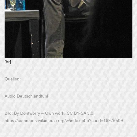
[hr]
Quellen:
Audio
Deutschlandfunk
Bild: By Dontworry – Own work, CC BY-SA 3.0,
https://commons.wikimedia.org/w/index.php?curid=16976509