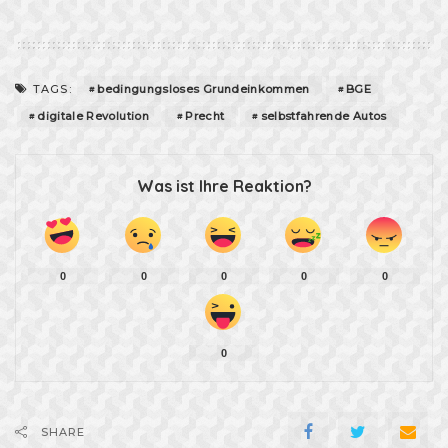
bedingungsloses Grundeinkommen
BGE
TAGS:
digitale Revolution
Precht
selbstfahrende Autos
Was ist Ihre Reaktion?
0
0
0
0
0
0
SHARE