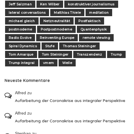
Jeff Salzman
Ken Wilber
konstruktiver journalismus
lateral conversations
Matthias Thiele
meditation
michael gleich
Netzneutralität
Postfaktisch
postmoderne
Postpostmoderne
Quantenphysik
Radio Evolve
Reinventing Europe
remote viewing
Spiral Dynamics
Stufe
Thomas Steininger
Tom Amarque
Tom Steininger
Transzendenz
Trump
Trump integral
vmem
Welle
Neueste Kommentare
Alfred
zu
Aufarbeitung der Coronakrise aus integraler Perspektive
Alfred
zu
Aufarbeitung der Coronakrise aus integraler Perspektive
Stephan
zu