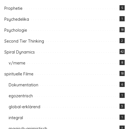
Prophetie
5
Psychedelika
1
Psychologie
18
Second Tier Thinking
2
Spiral Dynamics
42
v/meme
8
spirituelle Filme
18
Dokumentation
6
egozentrisch
1
global-erklärend
3
integral
1
magisch-animistisch
2