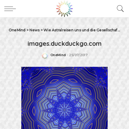
OneMind
>
News
>
Wie Astralreisen uns und die Gesellschaft verändern können
images.duckduckgo.com
OneMind
25/07/2017
Posted
by