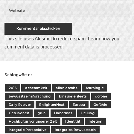
This site uses Akismet to reduce spam.
Learn how your
comment data is processed
.
Schlagwörter
2016
Achtsamkeit
allan combs
Astrologie
bewusstseinsforschung
binaurale Beats
corona
Daily Evolver
EnlightenNext
Europa
Gefühle
Gesundheit
grün
Habermas
Heilung
Hochkultur vor unserer Zeit
Identität
Integral
integrale Perspektive
Integrales Bewusstsein