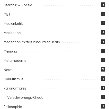
Literatur & Poesie
8
MBTI
1
Medienkritik
8
Meditation
4
Meditation mittels binauraler Beats
8
Meinung
11
Metamoderne
1
News
79
Okkultismus
4
Paranormales
4
Verschwörungs-Check
1
Philosophie
9