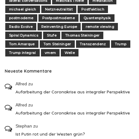
lateral conversations
Matthias Thiele
meditation
michael gleich
Netzneutralität
Postfaktisch
postmoderne
Postpostmoderne
Quantenphysik
Radio Evolve
Reinventing Europe
remote viewing
Spiral Dynamics
Stufe
Thomas Steininger
Tom Amarque
Tom Steininger
Transzendenz
Trump
Trump integral
vmem
Welle
Neueste Kommentare
Alfred
zu
Aufarbeitung der Coronakrise aus integraler Perspektive
Alfred
zu
Aufarbeitung der Coronakrise aus integraler Perspektive
Stephan
zu
Ist Putin rot und der Westen grün?