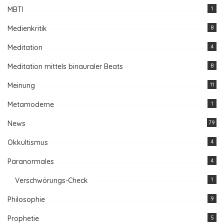
MBTI
1
Medienkritik
8
Meditation
4
Meditation mittels binauraler Beats
8
Meinung
11
Metamoderne
1
News
79
Okkultismus
4
Paranormales
4
Verschwörungs-Check
1
Philosophie
9
Prophetie
5