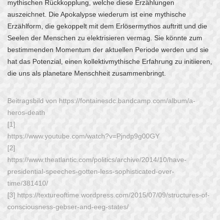
mythischen Rückkopplung, welche diese Erzählungen
auszeichnet. Die Apokalypse wiederum ist eine mythische
Erzählform, die gekoppelt mit dem
Erlösermythos auftritt und die
Seelen der Menschen zu elektrisieren vermag. Sie könnte zum
bestimmenden Momentum der aktuellen Periode werden und sie
hat das Potenzial, einen kollektivmythische Erfahrung zu initiieren,
die uns als planetare Menschheit zusammenbringt.
Beitragsbild von https://fontainesdc.bandcamp.com/album/a-
heros-death
[1]
https://www.youtube.com/watch?v=Pjndp9g00GY
[2]
https://www.theatlantic.com/politics/archive/2014/10/have-
presidential-speeches-gotten-less-sophisticated-over-
time/381410/
[3] https://textureoftime.wordpress.com/2015/07/09/structures-of-
consciousness-gebser-and-eeg-states/