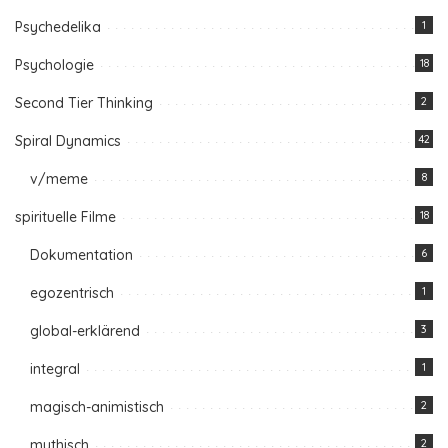
Psychedelika
1
Psychologie
18
Second Tier Thinking
2
Spiral Dynamics
42
v/meme
8
spirituelle Filme
18
Dokumentation
6
egozentrisch
1
global-erklärend
3
integral
1
magisch-animistisch
2
mythisch
2