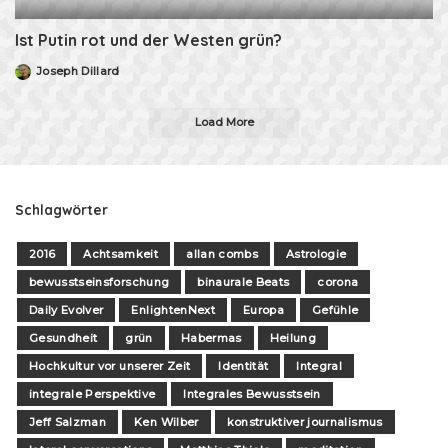
Ist Putin rot und der Westen grün?
Joseph Dillard
Posted
by
Load More
Schlagwörter
2016
Achtsamkeit
allan combs
Astrologie
bewusstseinsforschung
binaurale Beats
corona
Daily Evolver
EnlightenNext
Europa
Gefühle
Gesundheit
grün
Habermas
Heilung
Hochkultur vor unserer Zeit
Identität
Integral
integrale Perspektive
Integrales Bewusstsein
Jeff Salzman
Ken Wilber
konstruktiver journalismus