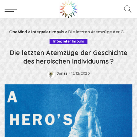
OneMind
>
Integraler Impuls
>
Die letzten Atemzüge der Geschichte des heroischen Individuums ?
Integraler Impuls
Die letzten Atemzüge der Geschichte
des heroischen Individuums ?
Jonas
13/12/2020
Posted
by