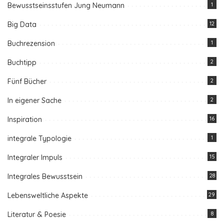
Bewusstseinsstufen Jung Neumann
1
Big Data
12
Buchrezension
1
Buchtipp
2
Fünf Bücher
2
In eigener Sache
2
Inspiration
16
integrale Typologie
1
Integraler Impuls
15
Integrales Bewusstsein
28
Lebensweltliche Aspekte
29
Literatur & Poesie
8