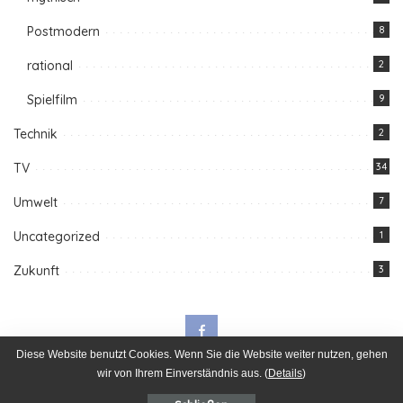
Postmodern
8
rational
2
Spielfilm
9
Technik
2
TV
34
Umwelt
7
Uncategorized
1
Zukunft
3
Diese Website benutzt Cookies. Wenn Sie die Website weiter nutzen, gehen
wir von Ihrem Einverständnis aus. (
Details
)