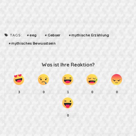
eeg
Gebser
mythische Erzählung
TAGS:
mythisches Bewusstsein
Was ist Ihre Reaktion?
3
0
1
0
0
0