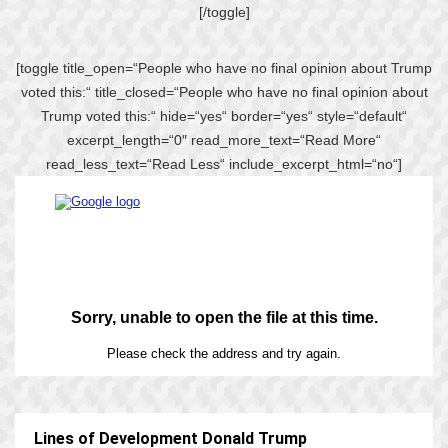
[/toggle]
[toggle title_open=“People who have no final opinion about Trump
voted this:“ title_closed=“People who have no final opinion about
Trump voted this:“ hide=“yes“ border=“yes“ style=“default“
excerpt_length=“0″ read_more_text=“Read More“
read_less_text=“Read Less“ include_excerpt_html=“no“]