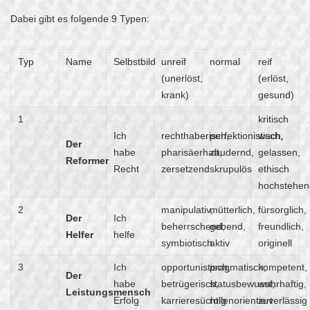
Dabei gibt es folgende 9 Typen:
Typ
Name
Selbstbild
unreif
normal
reif
(unerlöst,
(erlöst,
krank)
gesund)
1
kritisch
Ich
rechthaberisch,
perfektionistisch,
wach,
Der
habe
pharisäerhaft,
zaudernd,
gelassen,
Reformer
Recht
zersetzend
skrupulös
ethisch
hochstehen
2
manipulativ,
mütterlich,
fürsorglich,
Der
Ich
beherrschend,
gebend,
freundlich,
Helfer
helfe
symbiotisch
aktiv
originell
3
Ich
opportunistisch,
pragmatisch,
kompetent,
Der
habe
betrügerisch,
statusbewusst,
wahrhaftig,
Leistungsmensch
Erfolg
karrieresüchtig
rollenorientiert
zuverlässig