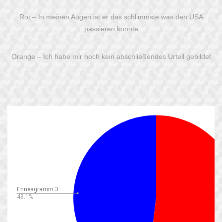
Rot – In meinen Augen ist er das schlimmste was den USA
passieren konnte
Orange – Ich habe mir noch kein abschließendes Urteil gebildet