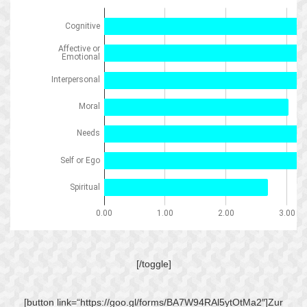
[/toggle]
[button link=“https://goo.gl/forms/BA7W94RAl5ytOtMa2″]Zur