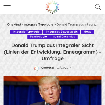
OneMind
>
integrale Typologie
>
Donald Trump aus integraler Sicht (Linien der Entwicklung, Enneagramm) – Umfrage
integrale Typologie
Integrales Bewusstsein
News
Psychologie
Spiral Dynamics
Donald Trump aus integraler Sicht
(Linien der Entwicklung, Enneagramm) –
Umfrage
OneMind
03/03/2017
Posted
by