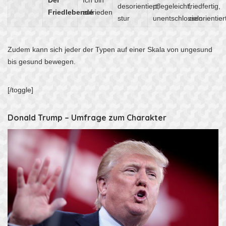
desorientiert,
pflegeleicht,
friedfertig,
Friedlebende
zufrieden
stur
unentschlossen
zielorientier
Zudem kann sich jeder der Typen auf einer Skala von ungesund
bis gesund bewegen.
[/toggle]
Donald Trump – Umfrage zum Charakter