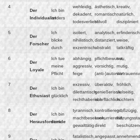
4
wehleidig,
ästhetisch,
kreativ,
Der
Ich bin
dekadent,
romantisch,
natürlich,
Individualist
anders
todesverliebt
stilvoll
diszipliniert
5
Ich
isoliert,
analytisch,
erfinderisch
Der
blicke
nihilistisch,
distanziert,
weise,
Forscher
durch
exzentrisch
abstrakt
tatkräftig
6
Ich tue
abhängig,
pflichtbewusst,
treu,
Der
meine
aggressiv,
vorsichtig,
mutig,
Loyale
Pflicht
feige
(anti-)autoritär
vertrauensv
7
exzessiv,
überaktiv,
fröhlich,
Der
Ich bin
dilettantisch,
genießerisch,
vielseitig,
Ethusiast
glücklich
rechthaberisch
oberflächlich
nüchtern
8
tyrannisch,
kontrollierend,
großzügig,
Der
Ich bin
machtbesessen,
konkurrierend,
führungssta
Herausfordernde
stark
gewalttätig
direkt
beschützen
9
fatalistisch,
angepasst,
annehmend
Der
Ich bin