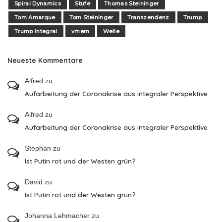
Spiral Dynamics
Stufe
Thomas Steininger
Tom Amarque
Tom Steininger
Transzendenz
Trump
Trump integral
vmem
Welle
Neueste Kommentare
Alfred
zu
Aufarbeitung der Coronakrise aus integraler Perspektive
Alfred
zu
Aufarbeitung der Coronakrise aus integraler Perspektive
Stephan
zu
Ist Putin rot und der Westen grün?
David
zu
Ist Putin rot und der Westen grün?
Johanna Lehmacher
zu