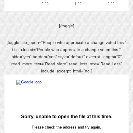
[/toggle]
[toggle title_open=“People who appreciate a change voted this:“
title_closed=“People who appreciate a change voted this:“
hide=“yes“ border=“yes“ style=“default“ excerpt_length=“0″
read_more_text=“Read More“ read_less_text=“Read Less“
include_excerpt_html=“no“]