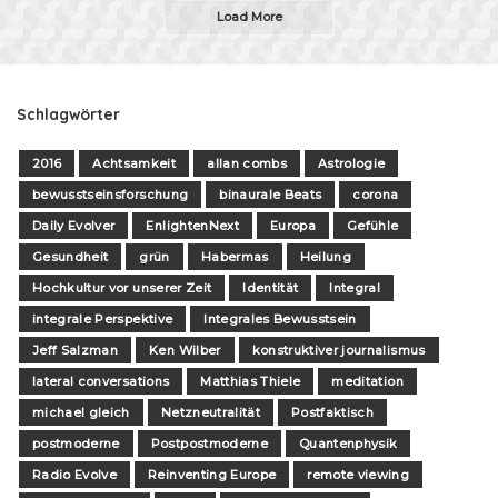
Load More
Schlagwörter
2016
Achtsamkeit
allan combs
Astrologie
bewusstseinsforschung
binaurale Beats
corona
Daily Evolver
EnlightenNext
Europa
Gefühle
Gesundheit
grün
Habermas
Heilung
Hochkultur vor unserer Zeit
Identität
Integral
integrale Perspektive
Integrales Bewusstsein
Jeff Salzman
Ken Wilber
konstruktiver journalismus
lateral conversations
Matthias Thiele
meditation
michael gleich
Netzneutralität
Postfaktisch
postmoderne
Postpostmoderne
Quantenphysik
Radio Evolve
Reinventing Europe
remote viewing