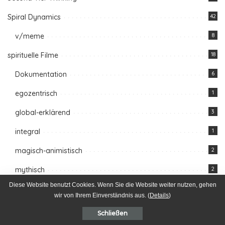
Spiral Dynamics
42
v/meme
8
spirituelle Filme
18
Dokumentation
6
egozentrisch
1
global-erklärend
3
integral
1
magisch-animistisch
2
mythisch
2
Diese Website benutzt Cookies. Wenn Sie die Website weiter nutzen, gehen
Postmodern
8
wir von Ihrem Einverständnis aus. (
Details
)
rational
2
Schließen