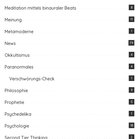
Meditation mittels binauraler Beats
8
Meinung
11
Metamoderne
1
News
79
Okkultismus
4
Paranormales
4
Verschwörungs-Check
1
Philosophie
9
Prophetie
5
Psychedelika
1
Psychologie
18
Second Tier Thinking
2