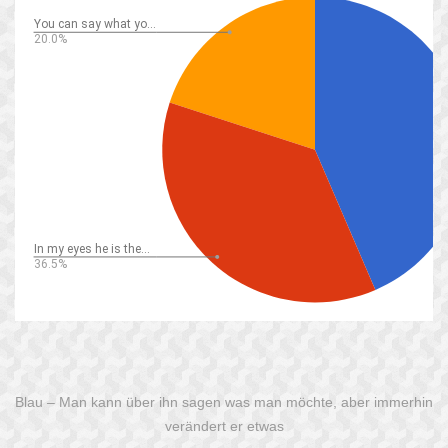
Blau – Man kann über ihn sagen was man möchte, aber immerhin
verändert er etwas