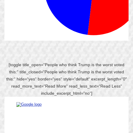
[toggle title_open=“People who think Trump is the worst voted
this:“ title_closed=“People who think Trump is the worst voted
this:“ hide=“yes“ border=“yes“ style=“default“ excerpt_length=“0″
read_more_text=“Read More“ read_less_text=“Read Less“
include_excerpt_html=“no“]