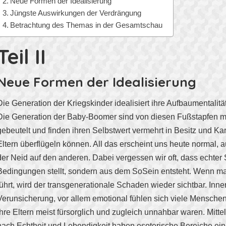
Neue Formen der Idealisierung
Jüngste Auswirkungen der Verdrängung
Betrachtung des Themas in der Gesamtschau
Teil II
Neue Formen der Idealisierung
Die Generation der Kriegskinder idealisiert ihre Aufbaumentalit
Die Generation der Baby-Boomer sind von diesen Fußstapfen m
gebeutelt und finden ihren Selbstwert vermehrt in Besitz und Karr
Eltern überflügeln können. All das erscheint uns heute normal, 
der Neid auf den anderen. Dabei vergessen wir oft, dass echter 
Bedingungen stellt, sondern aus dem SoSein entsteht. Wenn ma
führt, wird der transgenerationale Schaden wieder sichtbar. Innerl
Verunsicherung, vor allem emotional fühlen sich viele Menschen
ihre Eltern meist fürsorglich und zugleich unnahbar waren. Mitt
nach Echtheit und Lebendigkeit haben esoterische Bereiche ei