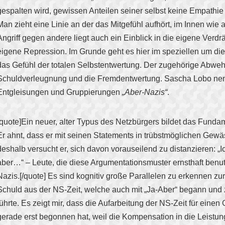
gespalten wird, gewissen Anteilen seiner selbst keine Empathi
Man zieht eine Linie an der das Mitgefühl aufhört, im Innen wie
Angriff gegen andere liegt auch ein Einblick in die eigene Verdr
eigene Repression. Im Grunde geht es hier im speziellen um di
das Gefühl der totalen Selbstentwertung. Der zugehörige Abwe
Schuldverleugnung und die Fremdentwertung. Sascha Lobo nen
Entgleisungen und Gruppierungen
„Aber-Nazis“
.
[quote]Ein neuer, alter Typus des Netzbürgers bildet das Fundam
Er ahnt, dass er mit seinen Statements in trübstmöglichen Gewä
deshalb versucht er, sich davon vorauseilend zu distanzieren: „Ic
aber…“ – Leute, die diese Argumentationsmuster ernsthaft benu
Nazis.[/quote] Es sind kognitiv große Parallelen zu erkennen z
Schuld aus der NS-Zeit, welche auch mit „Ja-Aber“ begann und z
führte. Es zeigt mir, dass die Aufarbeitung der NS-Zeit für einen
gerade erst begonnen hat, weil die Kompensation in die Leistun