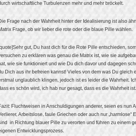
durch wirtschaftliche Turbulenzen mehr und mehr bröckelt.
Die Frage nach der Wahrheit hinter der Idealisierung ist also ähnl
Matrix Frage, ob wir lieber die rote oder die blaue Pille wählen.
[quote]Sehr gut, Du hast dich für die Rote Pille entschieden, som
versuchen zu erklären was genau die Matrix ist, wie sie aufgebau
hat, wie sie funktioniert und wie Du dich davor und dagegen sc
du Dich aus ihr befreien kannst! Vieles von dem was Du gleich 
erstmal unglaublich klingen, jedoch ist es leider die Wahrheit. I
dass es schön wird, ich hab nur gesagt, dass es die Wahrheit ist.
Fazit: Fluchtweisen in Anschuldigungen anderer, seien es nun 
Verlierer, Arbeitslose, faule Griechen oder auch nur „harmlose“ E
sind in Richtung blauer Pille zu verorten und führen zu einem ge
eigenen Entwicklungsprozess.