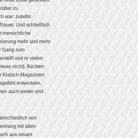
arüber zu
 war: zutiefst
Trauer. Und schließlich
st menschliche
isierung mehr und mehr
er Gang zum
tellt und in vielen
twas nicht), flüchten
len Klatsch-Magazinen
sgefühl entwickeln,
hen auch weiter und
nterschiedlich von
nhang mit allen
sich aus neuen