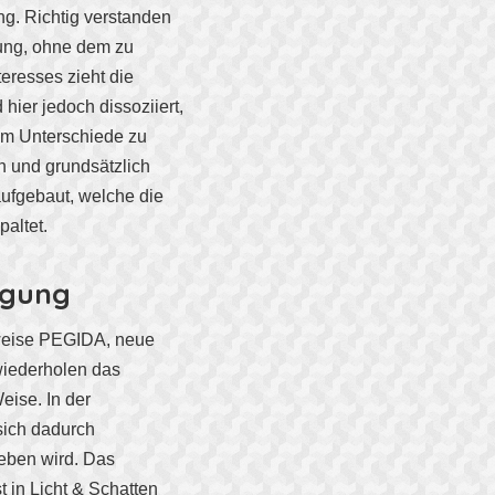
g. Richtig verstanden
hrung, ohne dem zu
eresses zieht die
hier jedoch dissoziiert,
um Unterschiede zu
h und grundsätzlich
aufgebaut, welche die
altet.
ngung
weise PEGIDA, neue
 wiederholen das
eise. In der
ich dadurch
geben wird. Das
 in Licht & Schatten