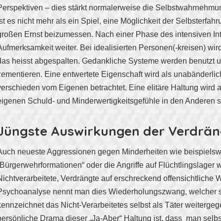
Perspektiven – dies stärkt normalerweise die Selbstwahrnehmun
ist es nicht mehr als ein Spiel, eine Möglichkeit der Selbsterfa
großen Ernst beizumessen. Nach einer Phase des intensiven Int
Aufmerksamkeit weiter. Bei idealisierten Personen(-kreisen) wird 
das heisst abgespalten. Gedankliche Systeme werden benutzt 
zementieren. Eine entwertete Eigenschaft wird als unabänderlic
verschieden vom Eigenen betrachtet. Eine elitäre Haltung wird 
eigenen Schuld- und Minderwertigkeitsgefühle in den Anderen sp
Jüngste Auswirkungen der Verdrä
Auch neueste Aggressionen gegen Minderheiten wie beispiels
„Bürgerwehrformationen“ oder die Angriffe auf Flüchtlingslager
Nichtverarbeitete, Verdrängte auf erschreckend offensichtliche W
Psychoanalyse nennt man dies Wiederholungszwang, welcher s
kennzeichnet das Nicht-Verarbeitetes selbst als Täter weiterge
persönliche Drama dieser „Ja-Aber“ Haltung ist, dass man selbst