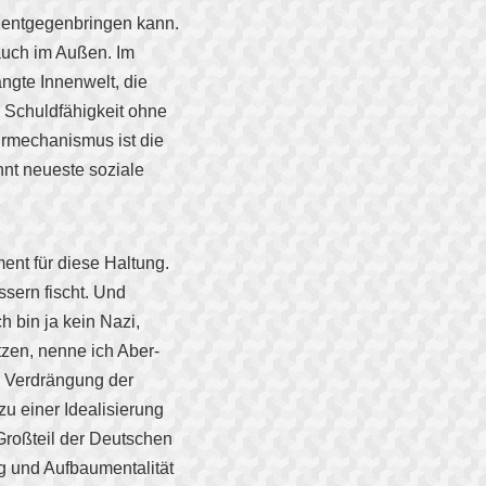
e entgegenbringen kann.
 auch im Außen. Im
ängte Innenwelt, die
e Schuldfähigkeit ohne
hrmechanismus ist die
nt neueste soziale
ent für diese Haltung.
ssern fischt. Und
h bin ja kein Nazi,
tzen, nenne ich Aber-
ur Verdrängung der
u einer Idealisierung
 Großteil der Deutschen
g und Aufbaumentalität