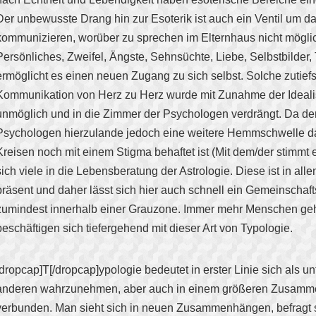
Der unbewusste Drang hin zur Esoterik ist auch ein Ventil um d
kommunizieren, worüber zu sprechen im Elternhaus nicht möglich
Persönliches, Zweifel, Ängste, Sehnsüchte, Liebe, Selbstbilder, 
ermöglicht es einen neuen Zugang zu sich selbst. Solche zutief
Kommunikation von Herz zu Herz wurde mit Zunahme der Ideal
unmöglich und in die Zimmer der Psychologen verdrängt. Da d
Psychologen hierzulande jedoch eine weitere Hemmschwelle dars
Kreisen noch mit einem Stigma behaftet ist (Mit dem/der stimmt e
sich viele in die Lebensberatung der Astrologie. Diese ist in al
präsent und daher lässt sich hier auch schnell ein Gemeinschaft
zumindest innerhalb einer Grauzone. Immer mehr Menschen ge
beschäftigen sich tiefergehend mit dieser Art von Typologie.
[dropcap]T[/dropcap]ypologie bedeutet in erster Linie sich als u
anderen wahrzunehmen, aber auch in einem größeren Zusamme
verbunden. Man sieht sich in neuen Zusammenhängen, befragt 