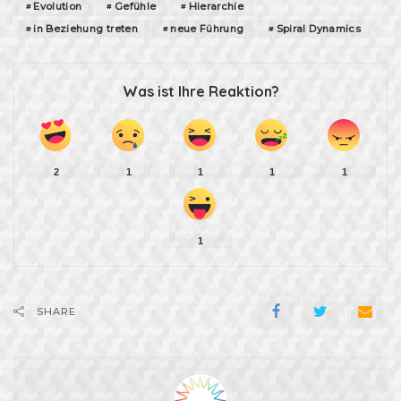
Evolution
Gefühle
Hierarchie
in Beziehung treten
neue Führung
Spiral Dynamics
Was ist Ihre Reaktion?
2
1
1
1
1
1
SHARE