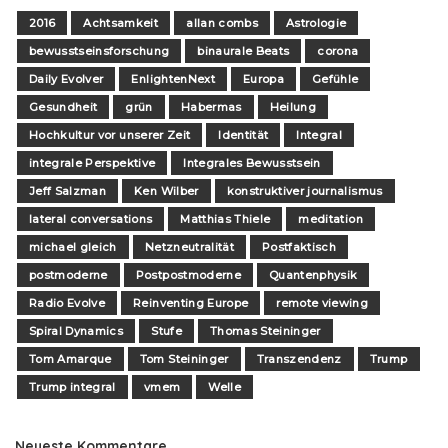
2016
Achtsamkeit
allan combs
Astrologie
bewusstseinsforschung
binaurale Beats
corona
Daily Evolver
EnlightenNext
Europa
Gefühle
Gesundheit
grün
Habermas
Heilung
Hochkultur vor unserer Zeit
Identität
Integral
integrale Perspektive
Integrales Bewusstsein
Jeff Salzman
Ken Wilber
konstruktiver journalismus
lateral conversations
Matthias Thiele
meditation
michael gleich
Netzneutralität
Postfaktisch
postmoderne
Postpostmoderne
Quantenphysik
Radio Evolve
Reinventing Europe
remote viewing
Spiral Dynamics
Stufe
Thomas Steininger
Tom Amarque
Tom Steininger
Transzendenz
Trump
Trump integral
vmem
Welle
Neueste Kommentare