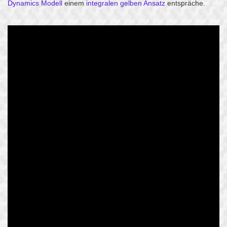
Dynamics Modell
einem
integralen gelben Ansatz
entspräche.