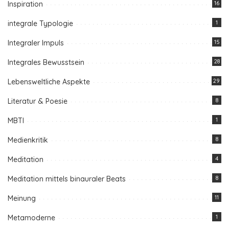
Inspiration
16
integrale Typologie
1
Integraler Impuls
15
Integrales Bewusstsein
28
Lebensweltliche Aspekte
29
Literatur & Poesie
8
MBTI
1
Medienkritik
8
Meditation
4
Meditation mittels binauraler Beats
8
Meinung
11
Metamoderne
1