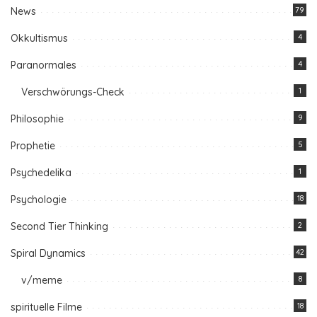
News
79
Okkultismus
4
Paranormales
4
Verschwörungs-Check
1
Philosophie
9
Prophetie
5
Psychedelika
1
Psychologie
18
Second Tier Thinking
2
Spiral Dynamics
42
v/meme
8
spirituelle Filme
18