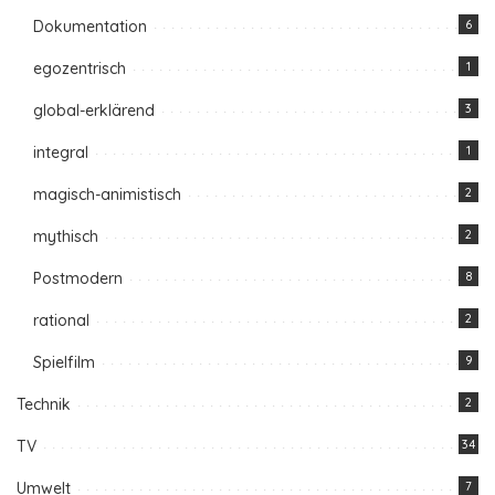
Dokumentation
6
egozentrisch
1
global-erklärend
3
integral
1
magisch-animistisch
2
mythisch
2
Postmodern
8
rational
2
Spielfilm
9
Technik
2
TV
34
Umwelt
7