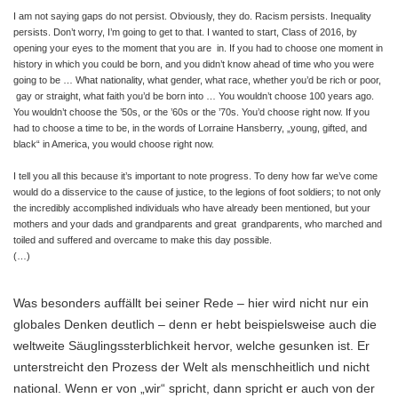
I am not saying gaps do not persist. Obviously, they do. Racism persists. Inequality
persists. Don’t worry,
I’m going to get to that. I wanted to start, Class of 2016, by
opening your eyes to the moment that you are
in. If you had to choose one moment in
history in which you could be born, and you didn’t know ahead of
time who you were
going to be … What nationality, what gender, what race, whether you’d be rich or poor,
gay or straight, what faith you’d be born into … You wouldn’t choose 100 years ago.
You wouldn’t choose
the ’50s, or the ’60s or the ’70s. You’d choose right now. If you
had to choose a time to be, in the words of
Lorraine Hansberry, „young, gifted, and
black“ in America, you would choose right now.
I tell you all this because it’s important to note progress. To deny how far we’ve come
would do a disservice
to the cause of justice, to the legions of foot soldiers; to not only
the incredibly accomplished individuals
who have already been mentioned, but your
mothers and your dads and grandparents and great
grandparents, who marched and
toiled and suffered and overcame to make this day possible.
(…)
Was besonders auffällt bei seiner Rede – hier wird nicht nur ein
globales Denken deutlich – denn er hebt beispielsweise auch die
weltweite Säuglingssterblichkeit hervor, welche gesunken ist. Er
unterstreicht den Prozess der Welt als menschheitlich und nicht
national. Wenn er von „wir“ spricht, dann spricht er auch von der