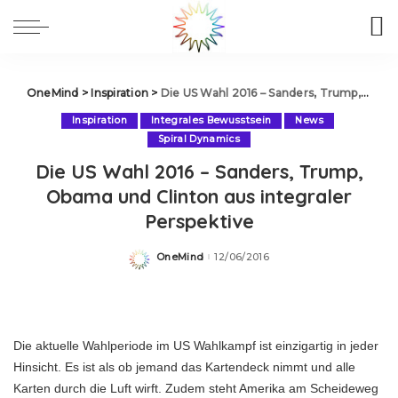
OneMind
>
Inspiration
>
Die US Wahl 2016 – Sanders, Trump, Obama und Clinton aus integraler Perspektive
Inspiration
Integrales Bewusstsein
News
Spiral Dynamics
Die US Wahl 2016 – Sanders, Trump,
Obama und Clinton aus integraler
Perspektive
OneMind
12/06/2016
Posted
by
Die aktuelle Wahlperiode im US Wahlkampf ist einzigartig in jeder
Hinsicht. Es ist als ob jemand das Kartendeck nimmt und alle
Karten durch die Luft wirft. Zudem steht Amerika am Scheideweg