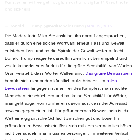
Paris. When will we get tough, smart and vigilant? Great hate
and sickness!
— Donald J. Trump (@realDonaldTrump)
May 19, 2016
Die Moderatorin Mika Brezinski hat ihn darauf angesprochen,
dass er durch eine solche Wortwahl erneut Hass und Gewalt
entstehen lässt und so die Spirale der Gewalt weiter anfacht.
Donald Trump reagierte daraufhin ziemlich überrumpelnd und
zeigte keinerlei Verständnis für die grüne Sensibilität von Worten.
Grün versteht, dass Wörter Waffen sind.
Das grüne Bewusstsein
bemüht sich niemanden künstlich aufzubringen. Im
roten
Bewusstsein
hingegen ist man Teil des Kampfes, man möchte
Menschen einschüchtern und hat keine Sensibilität für Wörter,
man geht sogar von vornherein davon aus, dass der Adressat
sowieso gegen einen ist. Für prä-modernes Bewusstsein ist die
Welt eine gigantische Schlacht zwischen gut und böse. Im
prämodernen Bewusstsein lässt sich mit dem vermeintlich bösen
nicht verhandeln,man muss es bezwingen. Im weiteren Verlauf