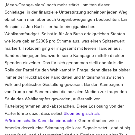
„Mean-Orange-Mem“ noch mehr stärkt. Inmitten dieser
Schieflage, in der finanzielle Unterstützung scheinbar jeden Weg
ebnet kann man aber auch Gegenbewegungen beobachten. Ein
Beispiel ist Jeb Bush – er hatte ein gigantisches
Wahlkapmfbudget. Selbst in für Jeb Bush erfolgreichen Staaten
wie Iowa gab er 5200$ pro Stimme aus, was einen Spitzenwert
markiert. Trotzdem ging er insgesamt mit leeren Händen aus.
Sanders hingegen finanzierte seine Kampagne mithilfe direkter
Spenden einzelner. Das für sich genommen stellt ebenfalls die
Rolle der Partei für den Wahlkampf in Frage, denn diese ist bisher
immer der Rückhalt der Kandidaten und Mittelsmann zwischen
Volk und politischer Gestaltung gewesen. Bei den Kampagnen
von Trump und Sanders sind die sozialen Medien zur tragenden
Säule des Wahlkampfes geworden, außerhalb von
Parteiprogrammen und -absprachen. Diese Loslösung von der
Partei führte dazu, dass selbst
Bloomberg sich als
Präsidentschafts-Kandidat einbrachte
. Generell sehen wir in
Amerika derzeit eine Stimmung die klare Signale setzt: „end of big