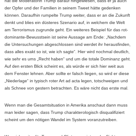
hat die Moderatorin Trump darauf hingewiesen, dass er ja auch
der Opfer und der Familien in seinem Tweet hätte gedenken
können. Daraufhin rumpelte Trump weiter, dass er an die Zukunft
denkt und blies ein düsteres Szenario auf, in welchem die Welt
am Terrorismus zugrunde geht. Ein weiteres Beispiel für das rot-
dominante-Bewusstsein ist seine Aussage am Ende: „Nachdem
die Untersuchungen abgeschlossen sind werdet ihr herausfinden,
dass alles exakt so ist, wie ich sagte“. Hier wird nochmal deutlich,
wie sehr es ums „Recht haben“ und um die totale Dominanz geht.
Auf den ersten Blick scheint es, als würde er sich hier weit aus
dem Fenster lehnen. Aber sollte er falsch liegen, so wird er diese
„Niederlage“ in typisch roter Art ad acta legen, totschweigen und
als Schnee von gestern betrachten. Es wäre nicht das erste mal.
Wenn man die Gesamtsituation in Amerika anschaut dann muss
man leider sagen, dass Trump charakterologisch disqualifiziert
scheint um den nötigen Wandel im System voranzutreiben.