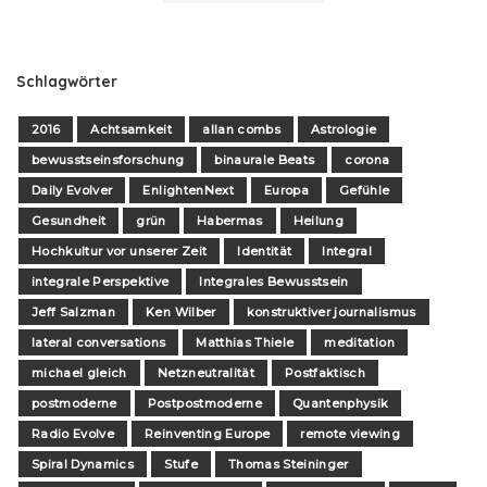
Schlagwörter
2016
Achtsamkeit
allan combs
Astrologie
bewusstseinsforschung
binaurale Beats
corona
Daily Evolver
EnlightenNext
Europa
Gefühle
Gesundheit
grün
Habermas
Heilung
Hochkultur vor unserer Zeit
Identität
Integral
integrale Perspektive
Integrales Bewusstsein
Jeff Salzman
Ken Wilber
konstruktiver journalismus
lateral conversations
Matthias Thiele
meditation
michael gleich
Netzneutralität
Postfaktisch
postmoderne
Postpostmoderne
Quantenphysik
Radio Evolve
Reinventing Europe
remote viewing
Spiral Dynamics
Stufe
Thomas Steininger