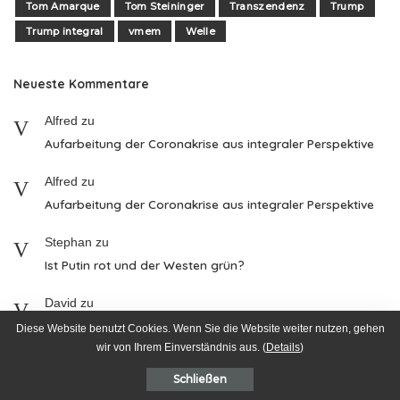
Tom Amarque
Tom Steininger
Transzendenz
Trump
Trump integral
vmem
Welle
Neueste Kommentare
Alfred
zu
Aufarbeitung der Coronakrise aus integraler Perspektive
Alfred
zu
Aufarbeitung der Coronakrise aus integraler Perspektive
Stephan
zu
Ist Putin rot und der Westen grün?
David
zu
Ist Putin rot und der Westen grün?
Diese Website benutzt Cookies. Wenn Sie die Website weiter nutzen, gehen
wir von Ihrem Einverständnis aus. (
Details
)
Johanna Lehmacher
zu
Schließen
Ist Putin rot und der Westen grün?