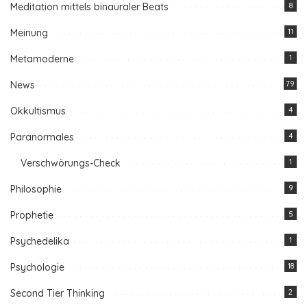
Meditation mittels binauraler Beats
8
Meinung
11
Metamoderne
1
News
79
Okkultismus
4
Paranormales
4
Verschwörungs-Check
1
Philosophie
9
Prophetie
5
Psychedelika
1
Psychologie
18
Second Tier Thinking
2