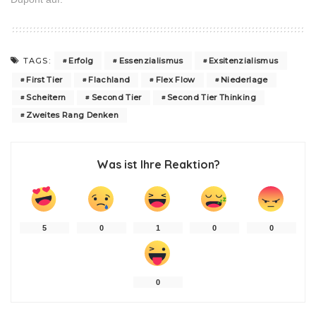
Erfolg
Essenzialismus
Exsitenzialismus
TAGS:
First Tier
Flachland
Flex Flow
Niederlage
Scheitern
Second Tier
Second Tier Thinking
Zweites Rang Denken
Was ist Ihre Reaktion?
5
0
1
0
0
0