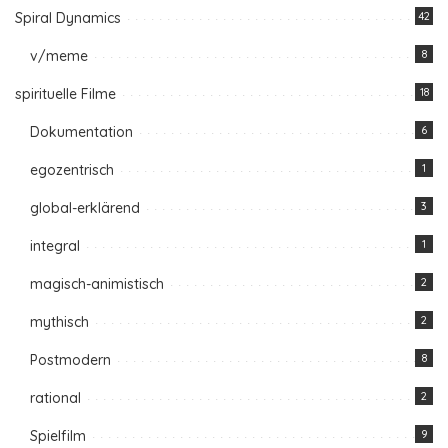
Spiral Dynamics
42
v/meme
8
spirituelle Filme
18
Dokumentation
6
egozentrisch
1
global-erklärend
3
integral
1
magisch-animistisch
2
mythisch
2
Postmodern
8
rational
2
Spielfilm
9