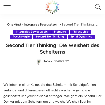
OneMind
>
Integrales Bewusstsein
>
Second Tier Thinking: Die Weisheit des Scheiterns
Integrales Bewusstsein
Meinung
Philosophie
Psychologie
Second Tier Thinking
Spiral Dynamics
Second Tier Thinking: Die Weisheit des
Scheiterns
Jonas
18/06/2017
Posted
by
Wir leben in einer Kultur, die das Scheitern mit Schuldgefühlen
verbindet und differenzieren oft nicht zwischen –
jemand ist
gescheitert
und
jemand ist ein Versager
. Wie geht ein Second Tier
Denker mit dem Scheitern um und welche Weisheit liegt im