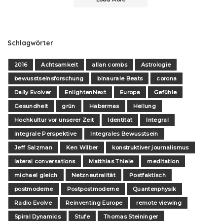
Schlagwörter
2016
Achtsamkeit
allan combs
Astrologie
bewusstseinsforschung
binaurale Beats
corona
Daily Evolver
EnlightenNext
Europa
Gefühle
Gesundheit
grün
Habermas
Heilung
Hochkultur vor unserer Zeit
Identität
Integral
integrale Perspektive
Integrales Bewusstsein
Jeff Salzman
Ken Wilber
konstruktiver journalismus
lateral conversations
Matthias Thiele
meditation
michael gleich
Netzneutralität
Postfaktisch
postmoderne
Postpostmoderne
Quantenphysik
Radio Evolve
Reinventing Europe
remote viewing
Spiral Dynamics
Stufe
Thomas Steininger