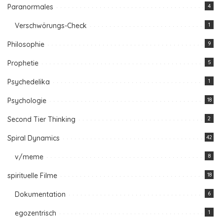
Paranormales
4
Verschwörungs-Check
1
Philosophie
9
Prophetie
5
Psychedelika
1
Psychologie
18
Second Tier Thinking
2
Spiral Dynamics
42
v/meme
8
spirituelle Filme
18
Dokumentation
6
egozentrisch
1