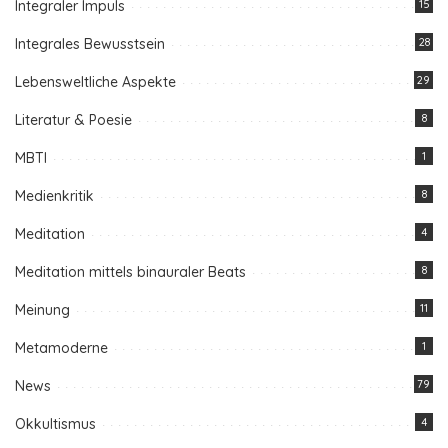
Integraler Impuls
15
Integrales Bewusstsein
28
Lebensweltliche Aspekte
29
Literatur & Poesie
8
MBTI
1
Medienkritik
8
Meditation
4
Meditation mittels binauraler Beats
8
Meinung
11
Metamoderne
1
News
79
Okkultismus
4