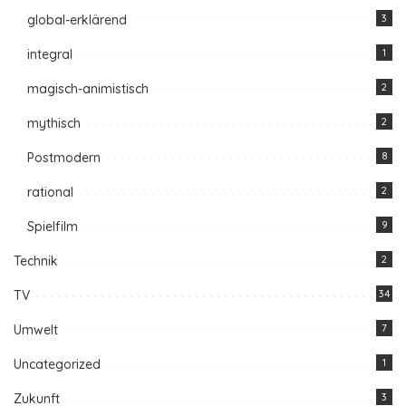
global-erklärend
3
integral
1
magisch-animistisch
2
mythisch
2
Postmodern
8
rational
2
Spielfilm
9
Technik
2
TV
34
Umwelt
7
Uncategorized
1
Zukunft
3