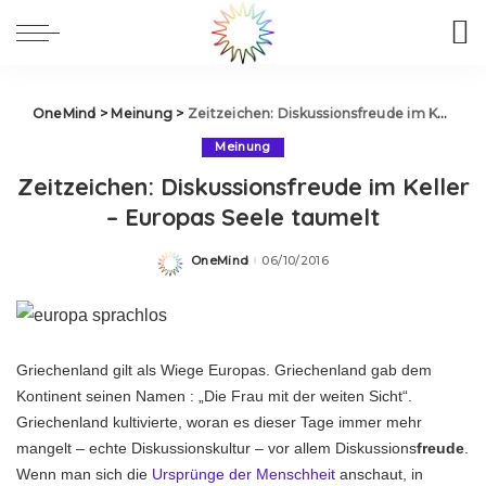
OneMind
>
Meinung
>
Zeitzeichen: Diskussionsfreude im Keller – Europas Seele taumelt
Meinung
Zeitzeichen: Diskussionsfreude im Keller
– Europas Seele taumelt
OneMind
06/10/2016
Posted
by
Griechenland gilt als Wiege Europas. Griechenland gab dem
Kontinent seinen Namen : „Die Frau mit der weiten Sicht“.
Griechenland kultivierte, woran es dieser Tage immer mehr
mangelt – echte Diskussionskultur – vor allem Diskussions
freude
.
Wenn man sich die
Ursprünge der Menschheit
anschaut, in