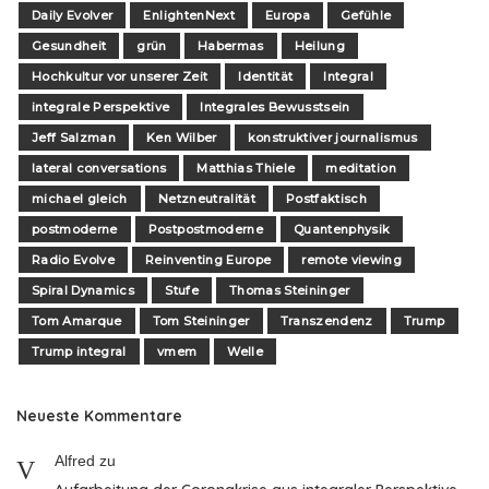
Daily Evolver
EnlightenNext
Europa
Gefühle
Gesundheit
grün
Habermas
Heilung
Hochkultur vor unserer Zeit
Identität
Integral
integrale Perspektive
Integrales Bewusstsein
Jeff Salzman
Ken Wilber
konstruktiver journalismus
lateral conversations
Matthias Thiele
meditation
michael gleich
Netzneutralität
Postfaktisch
postmoderne
Postpostmoderne
Quantenphysik
Radio Evolve
Reinventing Europe
remote viewing
Spiral Dynamics
Stufe
Thomas Steininger
Tom Amarque
Tom Steininger
Transzendenz
Trump
Trump integral
vmem
Welle
Neueste Kommentare
Alfred
zu
Aufarbeitung der Coronakrise aus integraler Perspektive