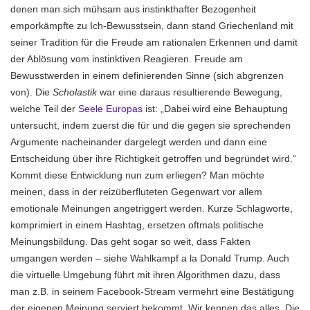
denen man sich mühsam aus instinkthafter Bezogenheit
emporkämpfte zu Ich-Bewusstsein, dann stand Griechenland mit
seiner Tradition für die Freude am rationalen Erkennen und damit
der Ablösung vom instinktiven Reagieren. Freude am
Bewusstwerden in einem definierenden Sinne (sich abgrenzen
von). Die
Scholastik
war eine daraus resultierende Bewegung,
welche Teil der
Seele Europas
ist: „Dabei wird eine Behauptung
untersucht, indem zuerst die für und die gegen sie sprechenden
Argumente nacheinander dargelegt werden und dann eine
Entscheidung über ihre Richtigkeit getroffen und begründet wird.“
Kommt diese Entwicklung nun zum erliegen? Man möchte
meinen, dass in der reizüberfluteten Gegenwart vor allem
emotionale Meinungen angetriggert werden. Kurze Schlagworte,
komprimiert in einem Hashtag, ersetzen oftmals politische
Meinungsbildung. Das geht sogar so weit, dass Fakten
umgangen werden – siehe Wahlkampf a la Donald Trump. Auch
die virtuelle Umgebung führt mit ihren Algorithmen dazu, dass
man z.B. in seinem Facebook-Stream vermehrt eine Bestätigung
der eigenen Meinung serviert bekommt. Wir kennen das alles. Die