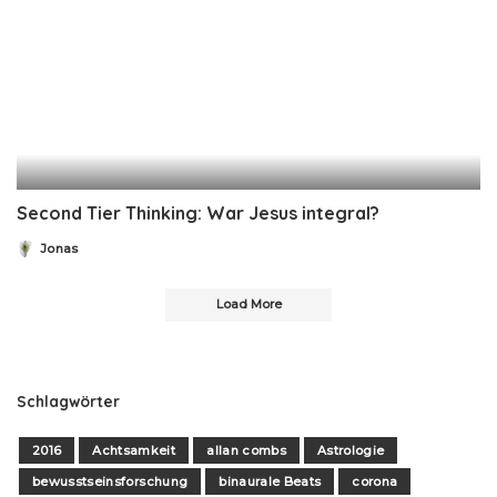
Second Tier Thinking: War Jesus integral?
Jonas
Posted
by
Load More
Schlagwörter
2016
Achtsamkeit
allan combs
Astrologie
bewusstseinsforschung
binaurale Beats
corona